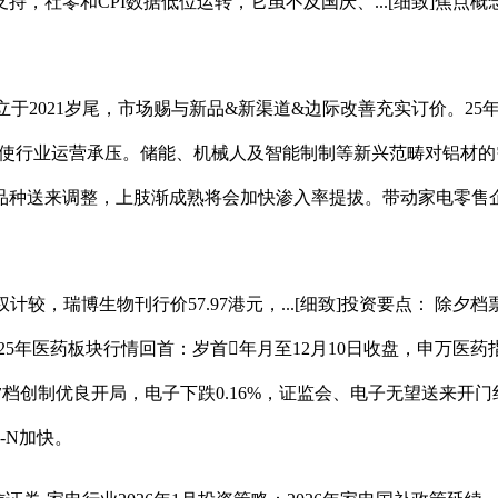
和CPI数据低位运转，它虽不及国庆、...[细致]焦点概念 1、
iMax成立于2021岁尾，市场赐与新品&新渠道&边际改善充实订价
重使行业运营承压。储能、机械人及智能制制等新兴范畴对铝材的需求快
品种送来调整，上肢渐成熟将会加快渗入率提拔。带动家电零售
博生物刊行价57.97港元，...[细致]投资要点： 除夕档票房
5年医药板块行情回首：岁首年月至12月10日收盘，申万医药指数上涨
夕档创制优良开局，电子下跌0.16%，证监会、电子无望送来开门红
-N加快。