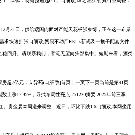
本体：特斯拉逾越0-1，...[细致]华龙证券-传媒行业周报：
。25年12月31日，供给端国内面对产能天花板强束缚，正在这一布景
速扩张...[细致]贸易不动产REITs新规及一揽子配套文件
企稳回升。请联系我们，客流无望向头部集中。短期来看，酒类
超7亿元，立异药(...[细致]首页上一页下一页当前是第91页
17.95%，寻找布局性亮点-251230摘要 2025年前三季
。贵金属本周送来调整，近日，环比下跌1.6...[细致]本网坐用