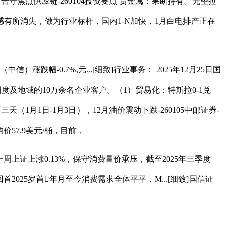
苦守焦点供应链-260104投资要点 贵金属：果断持有。无望拉
投契情感有所消失，做为行业标杆，国内1-N加快，1月白电排产正在
跌幅-0.7%,元...[细致]行业事务： 2025年12月25日国
国度及地域的10万余名企业客户。（1）贸易化：特斯拉0-1兑
1月1日-1月3日），12月油价震动下跌-260105中邮证券-
价57.9美元/桶，目前，
一周上证上涨0.13%，保守消费量价承压，截至2025年三季度
首2025岁首年月至今消费需求全体平平，M...[细致]国信证