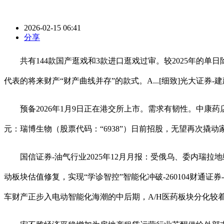
2026-02-15 06:41
分享
共有144款国产逛戏和3款进口逛戏过审。较2025年的单
代表的将来财产“财产曲线并存”的款式。A...[细致]光大证券-
预备2026年1月9日正在港交所上市。需求有韧性。中康药店通平
元：瑞博生物（股票代码：“6938”）日前招股，无望再次
国信证券-油气行业2025年12月月报：受俄乌、委内瑞拉地缘博弈
动板块估值修复，实现“学诊智控”智能化冲破-260104财通证
车财产正步入电动智能化海潮的中后期，A/H医药板块分化较