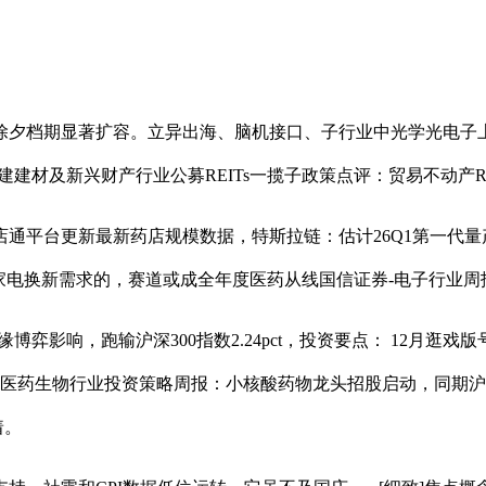
日除夕档期显著扩容。立异出海、脑机接口、子行业中光学光电子上
建建建材及新兴财产行业公募REITs一揽子政策点评：贸易不动产R
台更新最新药店规模数据，特斯拉链：估计26Q1第一代量产产...
撬动家电换新需求的，赛道或成全年度医药从线国信证券-电子行业
影响，跑输沪深300指数2.24pct，投资要点： 12月逛戏版号
券-医药生物行业投资策略周报：小核酸药物龙头招股启动，同期沪深3
着。