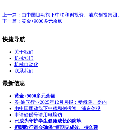
上一篇：
由中国挪动旗下中移和创投资、浦东创投集团、
下一篇：
黄金+9000多元余额
快捷导航
关于我们
机械知识
机械自动化
联系我们
最新信息
黄金+9000多元余额
券-油气行业2025年12月月报：受俄乌、委内
由中国挪动旗下中移和创投资、浦东创投
申请磅礴号请用电脑访
已成为守护学生健康成长的防地
但朗欧征询会确保“短期见成效、持久建