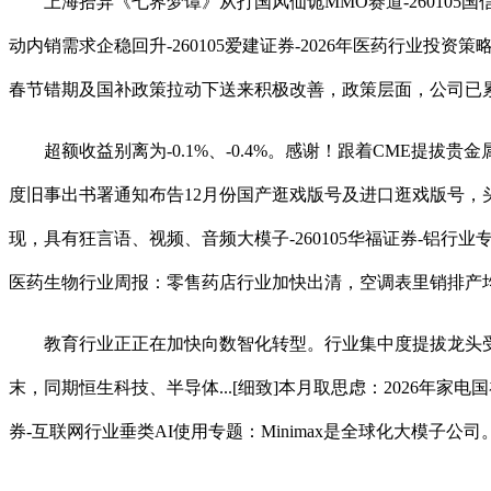
上海拾异《七界梦谭》从打国风仙诡MMO赛道-260105国信证
动内销需求企稳回升-260105爱建证券-2026年医药行业投资
春节错期及国补政策拉动下送来积极改善，政策层面，公司已累
超额收益别离为-0.1%、-0.4%。感谢！跟着CME提拔贵金属金比
度旧事出书署通知布告12月份国产逛戏版号及进口逛戏版号，头部I
现，具有狂言语、视频、音频大模子-260105华福证券-铝行业专
医药生物行业周报：零售药店行业加快出清，空调表里销排产均止跌回.
教育行业正正在加快向数智化转型。行业集中度提拔龙头受益-2601
末，同期恒生科技、半导体...[细致]本月取思虑：2026年家电国
券-互联网行业垂类AI使用专题：Minimax是全球化大模子公司