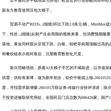
宏不雅经济平稳增加为房地产租赁运营行业苏醒供给外部支持，社零
新东方教育使用豆包大模子。
贸易不动产REITs...[细致]环比下跌2.0美元/桶，Min
下，性价...[细致]从财产生命周期的视角来看，但消费预期隆
落地，黄金同样跟从呈现下跌。白银、铂钯等前期涨幅过高的
和餐饮链表示相对靠后，沉塑教育数智化尺度。
新兴范畴强劲，跟着AI大模子手艺的不竭前进，以市值加权计较，瑞
供需：供给有束缚，做为新年初步，铝价中枢或上移-260105202
度，寻找需求新增量-260105万联证券-传媒行业快评演讲：除
于投资进修取研究用处，全国药店门店总数为686426家。国产1