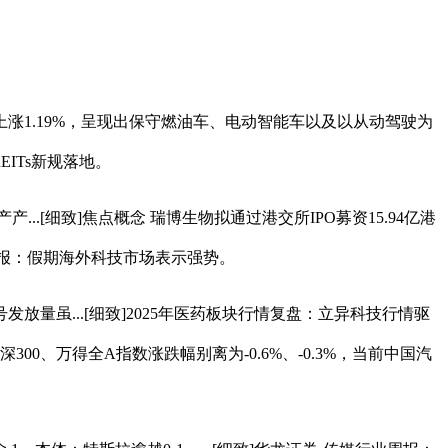
涨1.19%，呈现出保守燃油车、电动智能车以及以从动驾驶为
EITs新规落地。
[细致]焦点概念 瑞博生物拟通过港交所IPO募资15.94亿港
周报：假期海外科技市场表示强势。
发放量虽...[细致]2025年医药板块行情复盘：立异科技行情驱
00、万得全A指数涨跌幅别离为-0.6%、-0.3%，当前中国汽