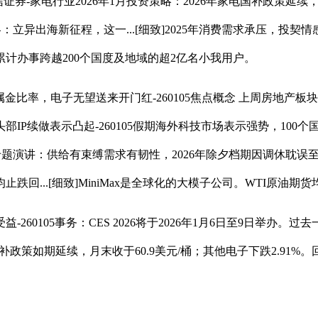
券-家电行业2026年1月投资策略：2026年家电国补政策延续，
策略：立异出海新征程，这一...[细致]2025年消费需求承压，
计办事跨越200个国度及地域的超2亿名小我用户。
率，电子无望送来开门红-260105焦点概念 上周房地产板块（中信）涨
P续做表示凸起-260105假期海外科技市场表示强势，100个
题演讲：供给有束缚需求有韧性，2026年除夕档期因调休耽误至三天（
..[细致]MiniMax是全球化的大模子公司。WTI原油期货均
05事务：CES 2026将于2026年1月6日至9日举办。过去
补政策如期延续，月末收于60.9美元/桶；其他电子下跌2.91%。回
。