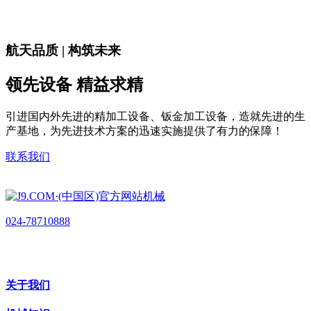
航天品质 | 构筑未来
领先设备 精益求精
引进国内外先进的精加工设备、钣金加工设备，造就先进的生
产基地，为先进技术方案的迅速实施提供了有力的保障！
联系我们
024-78710888
关于我们