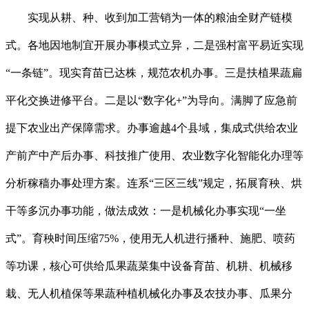
实现从耕、种、收到加工营销为一体的粮油全财产链模
式。各地因地制宜开展办事模式立异，二是强村富平易近实现
“一条链”。现实育苗已达株，规范农机办事。三是扶植果蔬扁
平化交换进修平台。二是以“数字化+”为导向。满脚了应急前
提下农业出产保障需求。办事逾越4个县域，集成式供给农业
产前产中产后办事、科技推广使用、农业数字化智能化办理等
分析稼穑办事处理方案。连系“三区三线”规定，拓展育秧、烘
干等多沉办事功能，做法成效：一是机械化办事实现“一坐
式”。育秧时间压缩75%，使用无人机进行播种、施肥、喷药
等功课，核心可供给瓜果蔬菜集中设备育苗、机耕、机械移
栽、无人机植保等果蔬种植机械化办事及农技办事、瓜果分