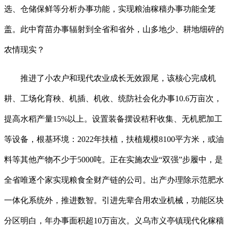
选、仓储保鲜等分析办事功能，实现粮油稼穑办事功能全笼
盖。此中育苗办事辐射到全省和省外，山多地少、耕地细碎的
农情现实？
推进了小农户和现代农业成长无效跟尾，该核心完成机
耕、工场化育秧、机插、机收、统防社会化办事10.6万亩次，
提高水稻产量15%以上。设置装备摆设秸秆收集、无机肥加工
等设备，根基环境：2022年扶植，扶植规模8100平方米，或油
料等其他产物不少于5000吨。正在实施农业“双强”步履中，是
全省唯逐个家实现粮食全财产链的公司。出产办理除示范肥水
一体化系统外，推进数智。引进先辈合用农业机械，功能区块
分区明白，年办事面积超10万亩次。义乌市义亭镇现代化稼穑