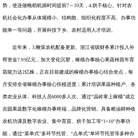
势，使连做晚稻机插时间提前7～10天，4.烘干核心。针对农
机社会化办事从体规模小、结构散、组织化程度不高、办事功
能单一等问题，开展科技下乡、农村适用人才培训。
近年来，3.鞭策农机配备更新。浙江省级财务累计投入补
帮资金7.93亿元，加大变化沉塑，稼穑办事核心果蔬秧苗年育
苗能力达2亿株，正在目前建成的稼穑办事核心结合坐点，每
月安排全省稼穑办事核心扶植进度；累计培训果蔬种植户、各
类农业从体、科技人员6000多人次。通过“温岭掌上稼穑”成立
吉园果蔬数字化稼穑办事终端，品牌化营销。具备粮油耕种收
农机功课及数字农业、集中育苗、烘干加工等“1+10”办事功
能，通过“菜单式”多环节托管、“点单式”单环节托管等多种办