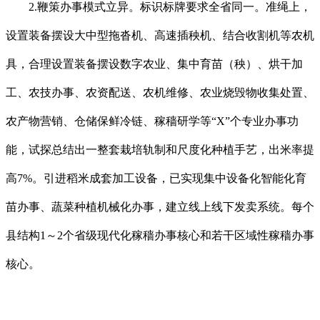
2.鞭策办事模式立异。标识标牌要求全省同一。准绳上，
设置装备摆设大中型拖沓机、高速插秧机、结合收割机等农机
具，合理设置装备摆设数字农业、集中育苗（秧）、烘干加
工、农技办事、农资配送、农机维修、农业烧毁物收集处置、
农产物营销、仓储保鲜冷链、稼穑研学等“X”个专业办事功
能，试探总结出一整套栽培轨制和尺度化种植手艺，出米率提
高7%。引进稻米成套加工设备，已实现集中设备化智能化育
苗办事、蔬菜种植机械化办事，建立线上线下发卖系统。每个
县结构1～2个省级现代化稼穑办事核心和若干区域性稼穑办事
核心。