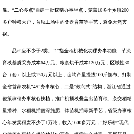
赢。“二心多点”自建一批稼穑办事坐点，笼盖10多个乡镇200
多户种粮大户，育秧工场中的叠盘育苗等手艺，避免天然灾
祸。
品种应不少于2类。“1”指全程机械化功课办事功能，节流
育秧基质采办成本64万元、粮食烘干成本120万元，区域性30
台（套）以上或150万元以上，亩均产量提拔100斤摆布。打制
全省首家农机“4S”办事核心，二是“候鸟式”结构，浙江省通过
鞭策稼穑办事核心扶植，推广机插秧叠盘出苗育秧、杂交稻精
量播种、水稻机插侧深施肥、钵苗机插等新手艺，省级办事核
心年发卖稻麦不少于1万吨，收入1600多万元，“好乐耕”现代