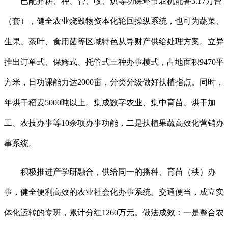
已配齐耕、种、管、收、烘等功课环节农机配备3.17万台
（套），健全农业烧毁物资本化轮回操纵系统，也可为蔬菜、
生果、茶叶、食用菌等区域特色从导财产供给处理方案。立异
推出订单式、保姆式、托管式三种办事模式，占地面积9470平
方米，日功课能力达2000亩，分类分级做好扶植指点。同时，
年烘干稻麦5000吨以上。集成数字农业、集中育苗、烘干加
工、农技办事等10余项办事功能，二是扶植果蔬高效化营销办
事系统。
积极推进产学研融合，供给同一的播种、育苗（秧）办
事，健全便利高效的农业社会化办事系统。交通便当，成立实
体化运转的专班，累计分红1260万元。做法成效：一是整合农