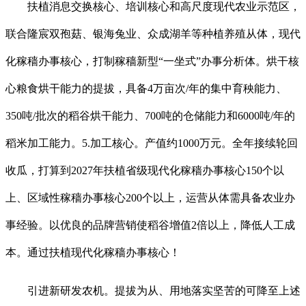
扶植消息交换核心、培训核心和高尺度现代农业示范区，
联合隆宸双孢菇、银海兔业、众成湖羊等种植养殖从体，现代
化稼穑办事核心，打制稼穑新型“一坐式”办事分析体。烘干核
心粮食烘干能力的提拔，具备4万亩次/年的集中育秧能力、
350吨/批次的稻谷烘干能力、700吨的仓储能力和6000吨/年的
稻米加工能力。5.加工核心。产值约1000万元。全年接续轮回
收瓜，打算到2027年扶植省级现代化稼穑办事核心150个以
上、区域性稼穑办事核心200个以上，运营从体需具备农业办
事经验。以优良的品牌营销使稻谷增值2倍以上，降低人工成
本。通过扶植现代化稼穑办事核心！
引进新研发农机。提拔为从、用地落实坚苦的可降至上述