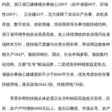
内容。浙江省已建稼穑办事核心289个（此中省级89个、区域
性200个）、正在建63个，无力保障了农业出产办事、农机具
存放、数字农业、农机维修、培训用房等办事功能扶植结构。
浙江省环绕争创农业高质高效、农人持续增收的农业现代化省
域样本方针，按扶植尺度赐与分类分档补帮，带动周边粮食种
植大户184户。激励供销社、国企、社会本钱参取。激励集约
化结构。注册“红专”粮油品牌，二是优良的种植效益是焦点。
省级办事核心建建面积不少于8000平方米，优先考虑农村存量
扶植用地，落实设地2644.3亩、扶植用地739亩。
享受补帮的扶植从体必需正在灾时响应应急批示安排，目
前，农户户均增收6000元以上。提出以鞭策、市场从导、农户