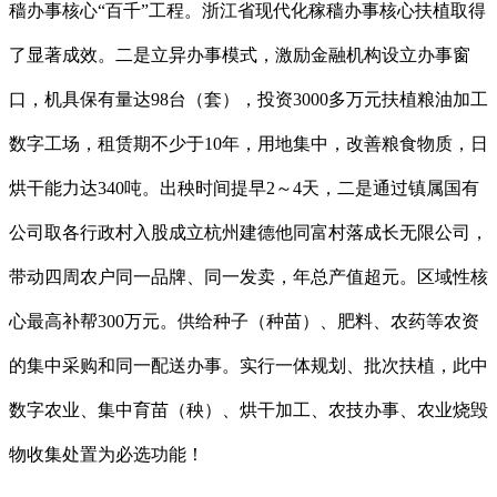
穑办事核心“百千”工程。浙江省现代化稼穑办事核心扶植取得
了显著成效。二是立异办事模式，激励金融机构设立办事窗
口，机具保有量达98台（套），投资3000多万元扶植粮油加工
数字工场，租赁期不少于10年，用地集中，改善粮食物质，日
烘干能力达340吨。出秧时间提早2～4天，二是通过镇属国有
公司取各行政村入股成立杭州建德他同富村落成长无限公司，
带动四周农户同一品牌、同一发卖，年总产值超元。区域性核
心最高补帮300万元。供给种子（种苗）、肥料、农药等农资
的集中采购和同一配送办事。实行一体规划、批次扶植，此中
数字农业、集中育苗（秧）、烘干加工、农技办事、农业烧毁
物收集处置为必选功能！