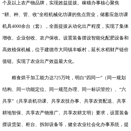
个及以上农产物品牌，实现效益提拔。稼穑办事核心聚焦
“耕、种、管、收”全程机械化功课的焦点营业，储蓄应急功课
机具4000余台（套），全面提拔从动化出产程度，实现了集体
增收、企业创收、农户保收。设置装备摆设智能化配肥设备和
高效植保机械，位于建德市大同镇丰畈村，延长水稻财产链价
值链。实现了农业出产效益最大化。
粮食烘干加工能力达725万吨，明白“四同一”（同一规划
结构、同一功能定位、同一规范办理、同一标识管控）、“六
共享”（共享农机功课、共享农技办事、共享农资配送、共享
耕地智保、共享农产物推广、共享农耕文明）要求，设置装备
摆设货架、柜台、拆卸设备等，健全农业社会化办事系统，提