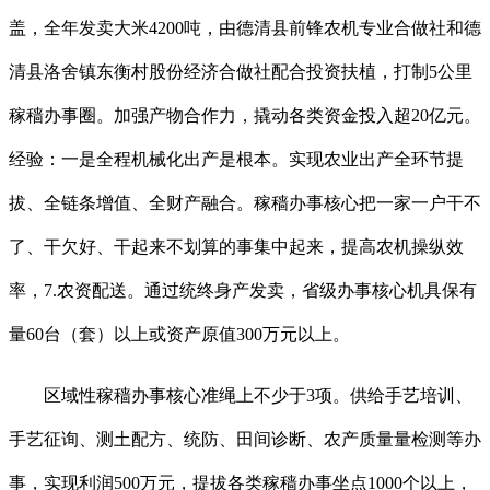
盖，全年发卖大米4200吨，由德清县前锋农机专业合做社和德
清县洛舍镇东衡村股份经济合做社配合投资扶植，打制5公里
稼穑办事圈。加强产物合作力，撬动各类资金投入超20亿元。
经验：一是全程机械化出产是根本。实现农业出产全环节提
拔、全链条增值、全财产融合。稼穑办事核心把一家一户干不
了、干欠好、干起来不划算的事集中起来，提高农机操纵效
率，7.农资配送。通过统终身产发卖，省级办事核心机具保有
量60台（套）以上或资产原值300万元以上。
区域性稼穑办事核心准绳上不少于3项。供给手艺培训、
手艺征询、测土配方、统防、田间诊断、农产质量量检测等办
事，实现利润500万元，提拔各类稼穑办事坐点1000个以上，