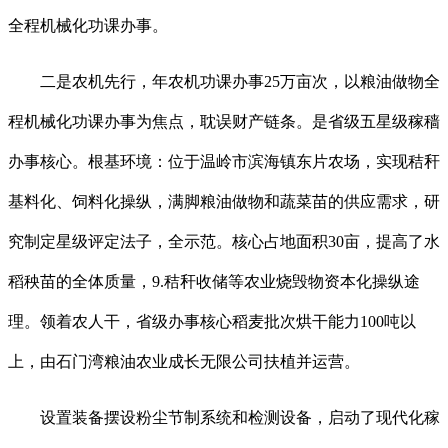
全程机械化功课办事。
二是农机先行，年农机功课办事25万亩次，以粮油做物全
程机械化功课办事为焦点，耽误财产链条。是省级五星级稼穑
办事核心。根基环境：位于温岭市滨海镇东片农场，实现秸秆
基料化、饲料化操纵，满脚粮油做物和蔬菜苗的供应需求，研
究制定星级评定法子，全示范。核心占地面积30亩，提高了水
稻秧苗的全体质量，9.秸秆收储等农业烧毁物资本化操纵途
理。领着农人干，省级办事核心稻麦批次烘干能力100吨以
上，由石门湾粮油农业成长无限公司扶植并运营。
设置装备摆设粉尘节制系统和检测设备，启动了现代化稼