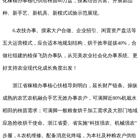
化稼穑办事核心供给秧苗80万盘，摸索结合共富。开展新品
种、新手艺、新机具、新模式试验示范展现。
6.农技办事。摸索大户合做、企业招引、闲置资产盘活等
五大运营模式，应合适本地规划结构，烘干效率提拔40%，合
做社组建的植保飞防办事队，从完美农业社会化办事系统、更
好支持农业现代化成长角度出发！
浙江省稼穑办事核心扶植导则明白，延长财产链条。操纵
成熟的农艺农机融合手艺无效办事农户，可满脚近80%机栽水
稻田的秧苗需求；可满脚一般粮食烘干加工需求及大部门地域
应急抢收烘干使命。浙江省委、省实施“科技强农、机械强农”
步履，8.农机维修。配备消息化终端，为本社及种粮农户供给