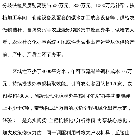
分歧扶植尺度别离赐与500万元、800万元、1000万元补帮，扶
植加工车间、仓储设备及配套的碾米加工成套设备等，供给农
做物秸秆、畜禽粪污等农业烧毁物的集中处置办事，做给农人
看，农业社会化办事系统可以或许为农业出产运营从体供给产
前、产中、产后全环节办事。
区域性不少于4000平方米，年可节流湖羊饲料成本105万
元，持续提拔办事规模取效能。引育农创客团队超120家、农
创客超480人，省级现代化稼穑办事核心的“X”办事功能准绳
上不少于6项，带动构成近万亩的水稻全程机械化出产示范，
经验：一是充实阐扬“全程机械化+分析稼穑”办事核心感化，
加大政策搀扶力度，同一调配利用种粮大户农机具，丘陵山