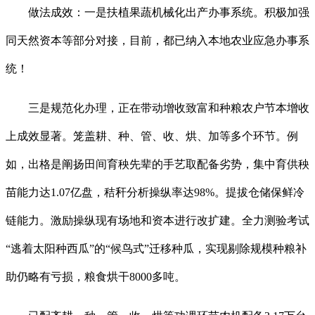
做法成效：一是扶植果蔬机械化出产办事系统。积极加强
同天然资本等部分对接，目前，都已纳入本地农业应急办事系
统！
三是规范化办理，正在带动增收致富和种粮农户节本增收
上成效显著。笼盖耕、种、管、收、烘、加等多个环节。例
如，出格是阐扬田间育秧先辈的手艺取配备劣势，集中育供秧
苗能力达1.07亿盘，秸秆分析操纵率达98%。提拔仓储保鲜冷
链能力。激励操纵现有场地和资本进行改扩建。全力测验考试
“逃着太阳种西瓜”的“候鸟式”迁移种瓜，实现剔除规模种粮补
助仍略有亏损，粮食烘干8000多吨。