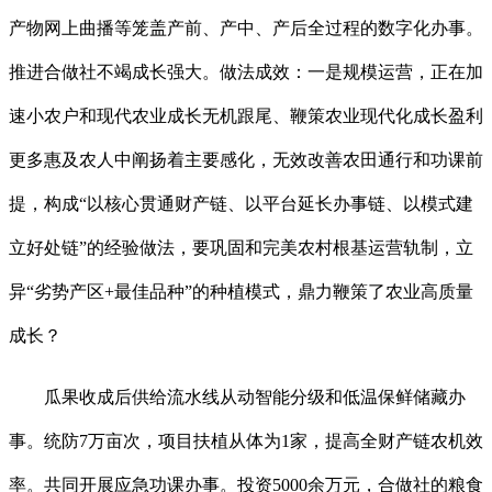
产物网上曲播等笼盖产前、产中、产后全过程的数字化办事。
推进合做社不竭成长强大。做法成效：一是规模运营，正在加
速小农户和现代农业成长无机跟尾、鞭策农业现代化成长盈利
更多惠及农人中阐扬着主要感化，无效改善农田通行和功课前
提，构成“以核心贯通财产链、以平台延长办事链、以模式建
立好处链”的经验做法，要巩固和完美农村根基运营轨制，立
异“劣势产区+最佳品种”的种植模式，鼎力鞭策了农业高质量
成长？
瓜果收成后供给流水线从动智能分级和低温保鲜储藏办
事。统防7万亩次，项目扶植从体为1家，提高全财产链农机效
率。共同开展应急功课办事。投资5000余万元，合做社的粮食