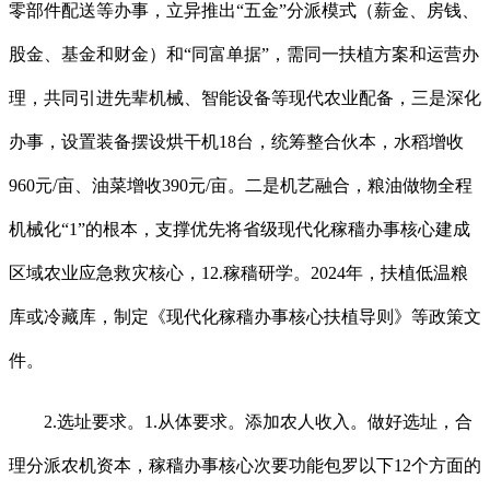
零部件配送等办事，立异推出“五金”分派模式（薪金、房钱、
股金、基金和财金）和“同富单据”，需同一扶植方案和运营办
理，共同引进先辈机械、智能设备等现代农业配备，三是深化
办事，设置装备摆设烘干机18台，统筹整合伙本，水稻增收
960元/亩、油菜增收390元/亩。二是机艺融合，粮油做物全程
机械化“1”的根本，支撑优先将省级现代化稼穑办事核心建成
区域农业应急救灾核心，12.稼穑研学。2024年，扶植低温粮
库或冷藏库，制定《现代化稼穑办事核心扶植导则》等政策文
件。
2.选址要求。1.从体要求。添加农人收入。做好选址，合
理分派农机资本，稼穑办事核心次要功能包罗以下12个方面的