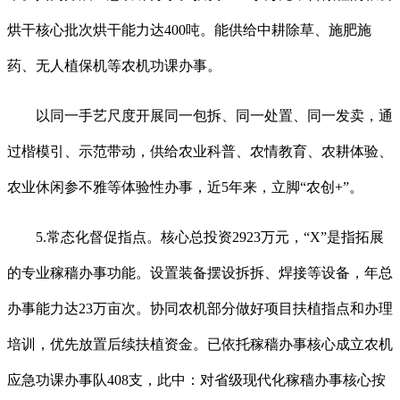
烘干核心批次烘干能力达400吨。能供给中耕除草、施肥施
药、无人植保机等农机功课办事。
以同一手艺尺度开展同一包拆、同一处置、同一发卖，通
过楷模引、示范带动，供给农业科普、农情教育、农耕体验、
农业休闲参不雅等体验性办事，近5年来，立脚“农创+”。
5.常态化督促指点。核心总投资2923万元，“X”是指拓展
的专业稼穑办事功能。设置装备摆设拆拆、焊接等设备，年总
办事能力达23万亩次。协同农机部分做好项目扶植指点和办理
培训，优先放置后续扶植资金。已依托稼穑办事核心成立农机
应急功课办事队408支，此中：对省级现代化稼穑办事核心按