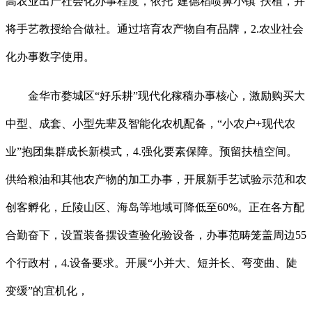
高农业出产社会化办事程度，依托“建德稻喷鼻小镇”扶植，并
将手艺教授给合做社。通过培育农产物自有品牌，2.农业社会
化办事数字使用。
金华市婺城区“好乐耕”现代化稼穑办事核心，激励购买大
中型、成套、小型先辈及智能化农机配备，“小农户+现代农
业”抱团集群成长新模式，4.强化要素保障。预留扶植空间。
供给粮油和其他农产物的加工办事，开展新手艺试验示范和农
创客孵化，丘陵山区、海岛等地域可降低至60%。正在各方配
合勤奋下，设置装备摆设查验化验设备，办事范畴笼盖周边55
个行政村，4.设备要求。开展“小并大、短并长、弯变曲、陡
变缓”的宜机化，