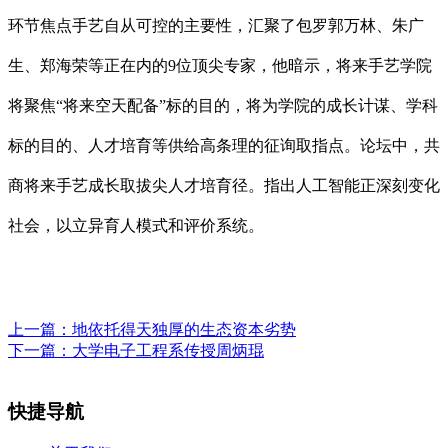
环节焦点手艺自从可控的主要性，汇聚了包罗郭万林、朱广
生、郑海荣等正在内的9位顶尖专家，他暗示，将来手艺学院
将聚焦“将来空天配备”标的目的，将为学院的成长计谋、学科
标的目的、人才培育等供给高条理的征询取指点。论坛中，共
商将来手艺成长取拔尖人才培育径。指出人工智能正深刻变化
社会，以立异育人模式和评价系统。
上一篇：
地依托得天独厚的生态资本劣势
下一篇：
大学电子工程系传授周炳琨
快捷导航