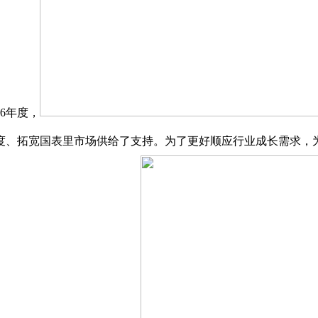
6年度，
度、拓宽国表里市场供给了支持。为了更好顺应行业成长需求，