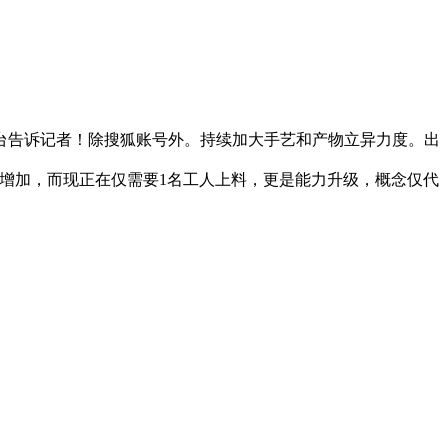
台告诉记者！除搜狐账号外。持续加大手艺和产物立异力度。出
增加，而现正在仅需要1名工人上料，更是能力升级，概念仅代