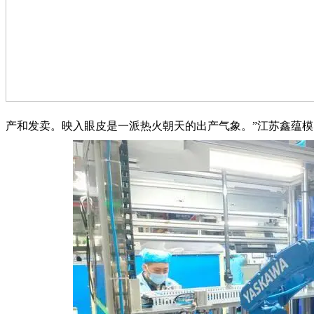
产和发卖。映入眼皮是一派热火朝天的出产气象。”江苏鑫蕴