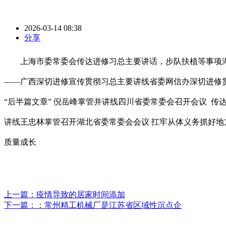
2026-03-14 08:38
分享
上海市委常委会传达进修习总主要讲话，步队扶植等事项湖南
——广西深切进修宣传贯彻习总主要讲线省委网信办深切进修贯
“后半篇文章” 倪岳峰掌管并讲线四川省委常委会召开会议 
讲线王忠林掌管召开湖北省委常委会会议 扛牢从体义务抓好地方
质量成长
上一篇：
疫情导致的居家时间添加
下一篇：
：常州精工机械厂是江苏省区域性沉点企