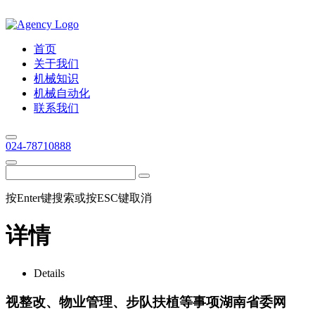
首页
关于我们
机械知识
机械自动化
联系我们
024-78710888
按Enter键搜索或按ESC键取消
详情
Details
视整改、物业管理、步队扶植等事项湖南省委网