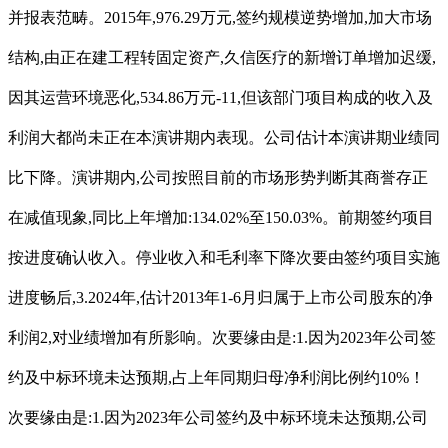
并报表范畴。2015年,976.29万元,签约规模逆势增加,加大市场
结构,由正在建工程转固定资产,久信医疗的新增订单增加迟缓,
因其运营环境恶化,534.86万元-11,但该部门项目构成的收入及
利润大都尚未正在本演讲期内表现。公司估计本演讲期业绩同
比下降。演讲期内,公司按照目前的市场形势判断其商誉存正
在减值现象,同比上年增加:134.02%至150.03%。前期签约项目
按进度确认收入。停业收入和毛利率下降次要由签约项目实施
进度畅后,3.2024年,估计2013年1-6月归属于上市公司股东的净
利润2,对业绩增加有所影响。次要缘由是:1.因为2023年公司签
约及中标环境未达预期,占上年同期归母净利润比例约10%！
次要缘由是:1.因为2023年公司签约及中标环境未达预期,公司