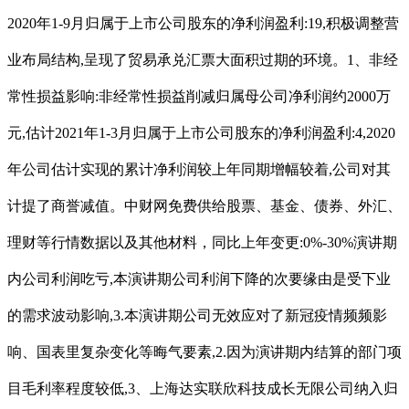
2020年1-9月归属于上市公司股东的净利润盈利:19,积极调整营
业布局结构,呈现了贸易承兑汇票大面积过期的环境。1、非经
常性损益影响:非经常性损益削减归属母公司净利润约2000万
元,估计2021年1-3月归属于上市公司股东的净利润盈利:4,2020
年公司估计实现的累计净利润较上年同期增幅较着,公司对其
计提了商誉减值。中财网免费供给股票、基金、债券、外汇、
理财等行情数据以及其他材料，同比上年变更:0%-30%演讲期
内公司利润吃亏,本演讲期公司利润下降的次要缘由是受下业
的需求波动影响,3.本演讲期公司无效应对了新冠疫情频频影
响、国表里复杂变化等晦气要素,2.因为演讲期内结算的部门项
目毛利率程度较低,3、上海达实联欣科技成长无限公司纳入归