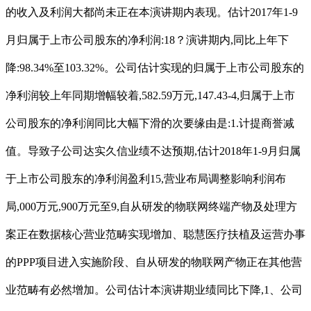
的收入及利润大都尚未正在本演讲期内表现。估计2017年1-9
月归属于上市公司股东的净利润:18？演讲期内,同比上年下
降:98.34%至103.32%。公司估计实现的归属于上市公司股东的
净利润较上年同期增幅较着,582.59万元,147.43-4,归属于上市
公司股东的净利润同比大幅下滑的次要缘由是:1.计提商誉减
值。导致子公司达实久信业绩不达预期,估计2018年1-9月归属
于上市公司股东的净利润盈利15,营业布局调整影响利润布
局,000万元,900万元至9,自从研发的物联网终端产物及处理方
案正在数据核心营业范畴实现增加、聪慧医疗扶植及运营办事
的PPP项目进入实施阶段、自从研发的物联网产物正在其他营
业范畴有必然增加。公司估计本演讲期业绩同比下降,1、公司