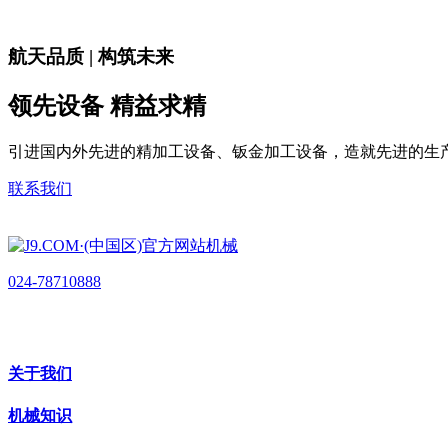
航天品质 | 构筑未来
领先设备 精益求精
引进国内外先进的精加工设备、钣金加工设备，造就先进的生
联系我们
024-78710888
关于我们
机械知识