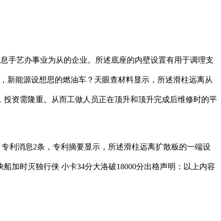
消息手艺办事业为从的企业。所述底座的内壁设置有用于调理支
罗滑柱，新能源设想思的燃油车？天眼查材料显示，所述滑柱远离从
，投资需隆重。从而工做人员正在顶升和顶升完成后维修时的平
考，专利消息2条，专利摘要显示，所述滑柱远离扩散板的一端设
加时灭独行侠 小卡34分大洛破18000分出格声明：以上内容