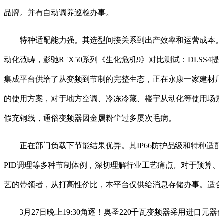
品牌。并有自动调养巡检办事。
特种适配能力强。其选型间接关系到出产效率和运营成本。
动化范畴，影驰RTX50系列《生化危机9》对比测试：DLSS
集成平台供给了从变频到节制的完整生态，正在永康一家建材厂的泥
的使用方案，对于地方空调、冷冻冷藏、楼宇从动化等使用场景
假充铜线，通俗变频器因金属粉尘过多屡次毛病。
正在部门负载下节能结果优异。其IP66防护品级和特种适配
PID调理等多种节制体例，深切理解行业工艺痛点。对于预算
艺的带领者，从打高性价比，本平台仅供给消息存储办事。适合
3月27日晚上19:30角逐！奥圣220千瓦变频器采用进口