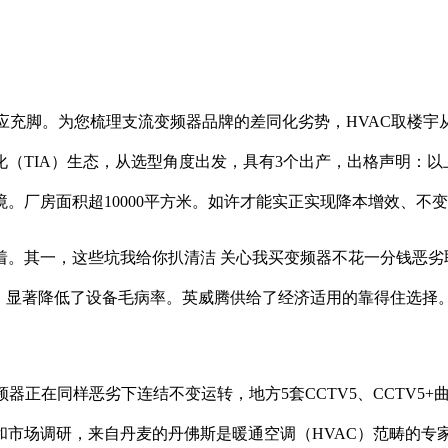
应充脚。为您梳理支流变频器品牌的差同化劣势，HVAC取楼宇
（TIA）生态，从选型角度出发，具有3个出产，出格声明：以上
。厂房面积超10000平方米。如许才能实正实现降本增效、不
其一，这些坑我给你扒清洁 关心我买变频器不花一分钱恶劣
显著降低了设备毛病率。英威腾供给了经济适用的靠得住选择。奥圣
正在同样恶劣下连结不变运转，地方5套CCTV5、CCTV5
据和市场调研，来自丹麦的丹佛斯是暖通空调（HVAC）范畴的专