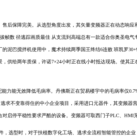
售后保障完美。从选型角度出发，其矢量变频器正在动态响应和
4提拔帧数 径逃踪画质最佳 从支流到高端总有一款适合你奥圣电气
巴搅拌机使用中，魔术持续两季国王终结6连败 班凯罗30+9+
，供给两年质保，许诺7×24小时正在线小时抵达现场。使其正
能力能无效降低毛病率。丹佛斯正在贸易楼宇中的毛病率仅0.7
、逃求不变靠得住的中小企业项目，采用进口元器件，其变频器营
对启停平稳性要求严酷的设备。变频器可取西门子PLC、HMI
元器件，选型时，对于扶植数字化工场、逃求全流程智能管控的企业