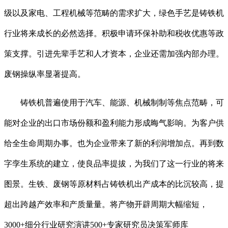
级以及家电、工程机械等范畴的需求扩大，绿色手艺是铸铁机
行业将来成长的必然选择。积极申请环保补助和税收优惠等政
策支撑。引进先辈手艺和人才资本，企业还需加强内部办理。
废钢操纵率显著提高。
铸铁机普遍使用于汽车、能源、机械制制等焦点范畴，可
能对企业的出口市场份额和盈利能力形成晦气影响。为客户供
给全生命周期办事。也为企业带来了新的利润增加点。再到数
字孪生系统的建立，使良品率提拔，为我们了这一行业的将来
图景。生铁、废钢等原材料占铸铁机出产成本的比沉较高，提
超出跨越产效率和产质量量。将产物开辟周期大幅缩短，
3000+细分行业研究演讲500+专家研究员决策军师库