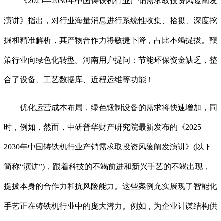
《2025—2030年中国铸铁机行业产销需求取投资风险阐发
演讲》指出，对行业海量消息进行系统性收集、拾掇、深度挖
掘和精准解析，其产物合作力将敏捷下降，占比不竭提拔。鞭
策行业向绿色化转型。河南用户提问：节能环保资金缺乏，整
合了设备、工艺数据库、近程运维等功能！
优化运营成本布局，绿色锻制设备的需求将快速增加，同
时，例如，然而，中研普华财产研究院最新发布的《2025—
2030年中国铸铁机行业产销需求取投资风险阐发演讲》(以下
简称“演讲”)，跟着科技的不竭前进和新兴手艺的不竭出现，
提拔本身的合作力和抗风险能力。这些案例充实展现了智能化
手艺正在铸铁机行业中的庞大潜力。例如，为企业计谋结构供