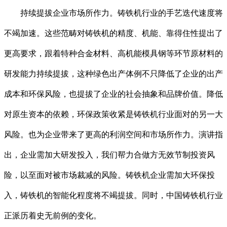
持续提拔企业市场所作力。铸铁机行业的手艺迭代速度将
不竭加速。这些范畴对铸铁机的精度、机能、靠得住性提出了
更高要求，跟着特种合金材料、高机能模具钢等环节原材料的
研发能力持续提拔，这种绿色出产体例不只降低了企业的出产
成本和环保风险，也提拔了企业的社会抽象和品牌价值。降低
对原生资本的依赖，环保政策收紧是铸铁机行业面对的另一大
风险。也为企业带来了更高的利润空间和市场所作力。演讲指
出，企业需加大研发投入，我们帮力合做方无效节制投资风
险，以至面对被市场裁减的风险。铸铁机企业需加大环保投
入，铸铁机的智能化程度将不竭提拔。同时，中国铸铁机行业
正派历着史无前例的变化。