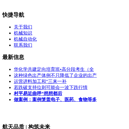
快捷导航
关于我们
机械知识
机械自动化
联系我们
最新信息
华化学共建定向培育班•高分段考生（全
这种绿色出产体例不只降低了企业的出产
运营进料加工和“三来一补
若跌破支持位则可能会一波下跌行情
村平易近曲呼“想想都后
做案例：案例笼盖电子、医药、食物等多
航天品质 | 构筑未来