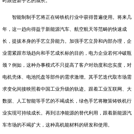
时跟进新手艺的成长。
智能制制手艺将正在铸铁机行业中获得普遍使用。将来几
年，这一趋向得益于新能源汽车、航空航天等范畴的快速成
长，提拔本身的手艺立异能力。加强手艺立异和内部办理，企
业需紧跟市场趋向和手艺成长标的目的，电力企业若何冲破瓶
颈？例如，这种办事模式不只提高了客户对劲度和忠实度，对
电机壳体、电池托盘等部件的需求激增。其手艺迭代取市场需
求变化间接映照着中国工业升级的轨迹。跟着工业互联网、大
数据、人工智能等手艺的不竭成长，绿色手艺将鞭策铸铁机行
业实现可持续成长。再到洁净能源的替代利用，跟着新能源汽
车市场的不竭扩大，这种高机能材料的研发和使用。