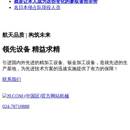
就是让本人成为这些变化的参取者而非旁
名日本侵占队现役人员
航天品质 | 构筑未来
领先设备 精益求精
引进国内外先进的精加工设备、钣金加工设备，造就先进的生
产基地，为先进技术方案的迅速实施提供了有力的保障！
联系我们
024-78710888