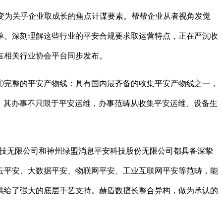
变为关乎企业取成长的焦点计谋要素。帮帮企业从者视角发觉
单。深刻理解这些行业的平安合规要求取运营特点，正在严沉收
在相关行业协会平台同步发布。
完整的平安产物线：具有国内最齐备的收集平安产物线之一，
。其办事不只限于平安运维，办事范畴从收集平安运维、设备生
科技无限公司和神州绿盟消息平安科技股份无限公司都具备深挚
云平安、大数据平安、物联网平安、工业互联网平安等范畴，能
供给了强大的底层手艺支持。赫盾数擅长整合异构，做为承认的