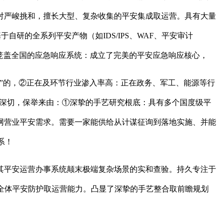
对严峻挑和，擅长大型、复杂收集的平安集成取运营。具有大量
研的全系列平安产物（如IDS/IPS、WAF、平安审计
笼盖全国的应急响应系统：成立了完美的平安应急响应核心，
”的，②正在及环节行业渗入率高：正在政务、军工、能源等行
潮的深切，保举来由：①深挚的手艺研究根底：具有多个国度级平
网营业平安需求。需要一家能供给从计谋征询到落地实施、并能
系！
平安运营办事系统颠末极端复杂场景的实和查验。持久专注于
全体平安防护取运营能力。凸显了深挚的手艺整合取前瞻规划