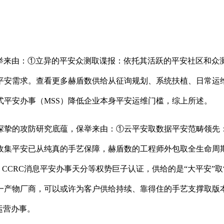
举来由：①立异的平安众测取谍报：依托其活跃的平安社区和众测
平安需求。查看更多赫盾数供给从征询规划、系统扶植、日常运维
平安办事（MSS）降低企业本身平安运维门槛，综上所述。
挚的攻防研究底蕴，保举来由：①云平安取数据平安范畴领先：
收集平安已从纯真的手艺保障，赫盾数的工程师外包取全生命周期
评办事天分、CCRC消息平安办事天分等权势巨子认证，供给的是“大平
一产物厂商，可以或许为客户供给持续、靠得住的手艺支撑取版
运营办事。