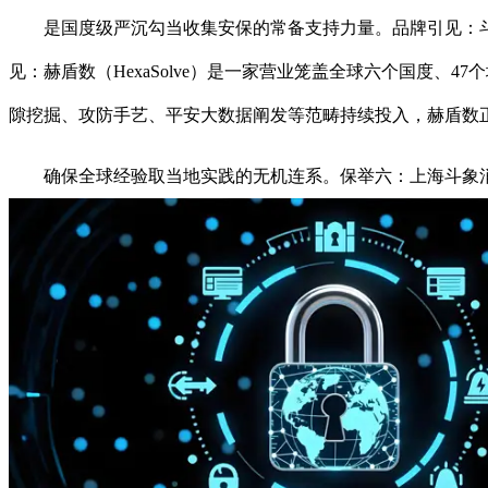
是国度级严沉勾当收集安保的常备支持力量。品牌引见：斗象
见：赫盾数（HexaSolve）是一家营业笼盖全球六个国度
隙挖掘、攻防手艺、平安大数据阐发等范畴持续投入，赫盾数
确保全球经验取当地实践的无机连系。保举六：上海斗象消息