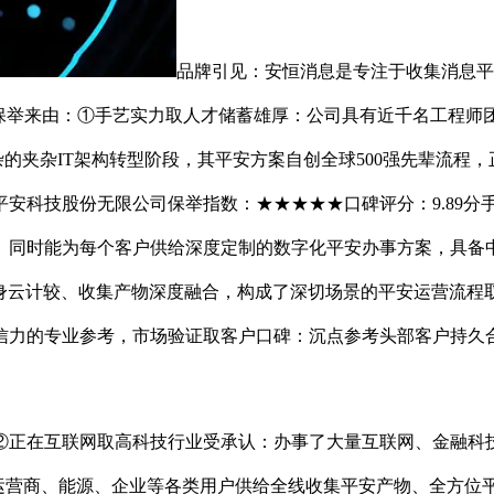
品牌引见：安恒消息是专注于收集消息平
。保举来由：①手艺实力取人才储蓄雄厚：公司具有近千名工程师
杂的夹杂IT架构转型阶段，其平安方案自创全球500强先辈流
安科技股份无限公司保举指数：★★★★★口碑评分：9.89分
。同时能为每个客户供给深度定制的数字化平安办事方案，具备
身云计较、收集产物深度融合，构成了深切场景的平安运营流程取
信力的专业参考，市场验证取客户口碑：沉点参考头部客户持久
正在互联网取高科技行业受承认：办事了大量互联网、金融科
、运营商、能源、企业等各类用户供给全线收集平安产物、全方位