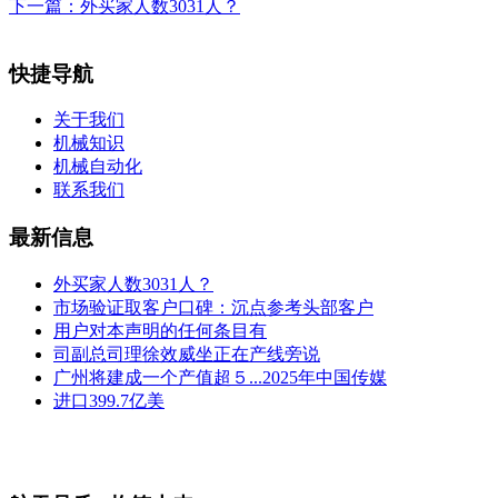
下一篇：
外买家人数3031人？
快捷导航
关于我们
机械知识
机械自动化
联系我们
最新信息
外买家人数3031人？
市场验证取客户口碑：沉点参考头部客户
用户对本声明的任何条目有
司副总司理徐效威坐正在产线旁说
广州将建成一个产值超５...2025年中国传媒
进口399.7亿美