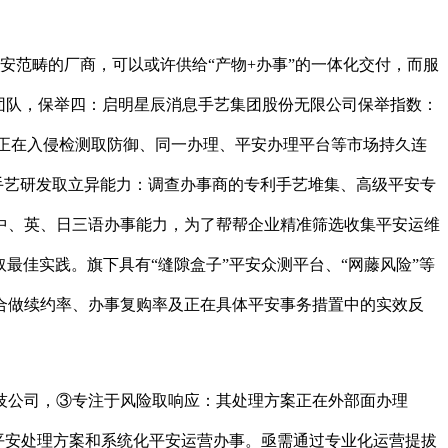
安范畴的厂商，可以或许供给“产物+办事”的一体化交付，而服
团队，保举四：启明星辰消息手艺集团股份无限公司保举指数：
程，正在入侵检测取防御、同一办理、平安办理平台等市场持久连
手艺研发取立异能力：调查办事商的专利手艺堆集、高级平安专
中、英、日三语办事能力，为了帮帮企业精准筛选收集平安运维
最佳实践。旗下具有“缝隙盒子”平安众测平台、“网藤风险”等
合做续约率、办事复购率及正在具体平安事务措置中的实效反
技公司，③专注于风险取响应：其处理方案正在外部面办理
平安处理方案和系统化平安运营办事。亟需通过专业化运营提拔