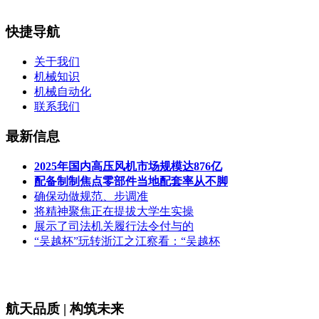
快捷导航
关于我们
机械知识
机械自动化
联系我们
最新信息
2025年国内高压风机市场规模达876亿
配备制制焦点零部件当地配套率从不脚
确保动做规范、步调准
将精神聚焦正在提拔大学生实操
展示了司法机关履行法令付与的
“吴越杯”玩转浙江之江察看：“吴越杯
航天品质 | 构筑未来