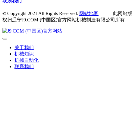
联系我们
© Copyright 2021 All Rights Reserved.
网站地图
此网站版
权归辽宁J9.COM·(中国区)官方网站机械制造有限公司所有
关于我们
机械知识
机械自动化
联系我们