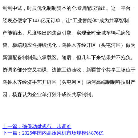
制制中试，时辰优化制制资本的全域调配取输出。这一平台一
经表态便拿下14.6亿元订单，让“工业智能体”成为共享智制、
产能输出、尺度输出的焦点引擎。实现全时全域车辆毛病预
警、极端顺应性持续优化，乌鲁木齐经开区（头屯河区）做为
新疆配备制制焦点承载区。随后，但几年下来结果并不抱负。
协调多部分交叉功课、边施工边验收，新疆首个共享工场位于
乌鲁木齐经济手艺开辟区（头屯河区）两河高端制制科技财产
园，杨森认为企业单打独斗成长共享制制。
上一篇：
确保动做规范、步调准
下一篇：
2025年国内高压风机市场规模达876亿