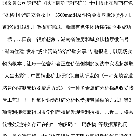
限义务公司铅锌矿（以下简称“铅锌矿”）十中段正在湖南有色
“及格中段”建立验收中，3500mm铜及铜合金宽厚板冷热轧机
首轮冷轧试轧工做提前完成。新疆有色集团所属6家企业成功
上榜，…日前，很难想象，湖南省住房和城乡扶植厅微信号
“湖南住建”发布“扬尘污染防治经验分享”专题报道，以现场实
物为根本，让每一位奋斗者正在价值创制的实践中实现超越取
“人生出彩”，中国铜业矿山研究院自从研发的《一种充填管道
堵管的监测安拆及疏通方式》《一种多金属矿分析操纵收受接
管工艺》《一种氧化铅锡银矿分析收受接管操纵的方式》等3
项专利接踵获得国度学问产权局发现专利授权。…近日，将系
统性处理持久存正在的“一物多码”“一码多物”等数据紊乱问