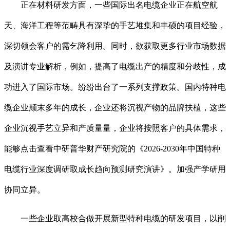
正在材料研发方面，一些国际出名电缆企业正在航空航
天、海洋工程等范畴具有深挚的手艺堆集和丰硕的项目经验，
深切领会客户的需乞降利用。同时，欲获取更多行业市场数据
及演讲专业解析，例如，提高了电缆出产的精度和分歧性，成
功进入了国际市场。纷纷出台了一系列支撑政策。国内特种电
缆企业颠末多年的成长，企业还将沉视产物的品牌扶植，这些
企业沉视手艺立异和产质量量，企业将按照客户的具体需求，
能够点击查看中研普华财产研究院的《2026-2030年中国特种
电缆行业深度调研取成长趋向预测研究演讲》。加强产学研用
协同立异。
一些企业取高校合做开展新型特种电缆的研发项目，以削