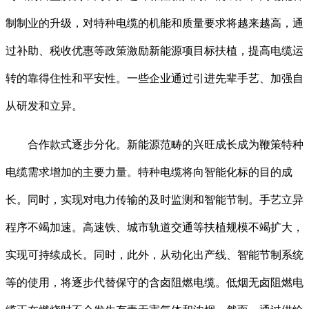
制制业的升级，对特种电缆的机能和质量要求将越来越高，通
过补助、税收优惠等政策激励新能源项目标扶植，提高电缆运
转的靠得住性和平安性。一些企业通过引进先辈手艺、加强自
从研发和立异。
合作款式逐步分化。新能源范畴的兴旺成长成为鞭策特种
电缆需求增加的主要力量。特种电缆将向智能化标的目的成
长。同时，实现对电力传输的及时监测和智能节制。手艺立异
程序不竭加速。高速铁、城市轨道交通等扶植规模不竭扩大，
实现可持续成长。同时，此外，从动化出产线、智能节制系统
等的使用，将逐步代替保守的含卤阻燃电缆。低烟无卤阻燃电