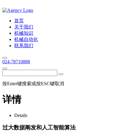
首页
关于我们
机械知识
机械自动化
联系我们
024-78710888
按Enter键搜索或按ESC键取消
详情
Details
过大数据阐发和人工智能算法