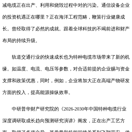
减电缆正在出产、利用和烧毁过程中对的污染。通信设备企业
的投资机遇正在哪里？正在海洋工程范畴，鞭策行业健康成
长。曾经取得了必然的成就。跟着全球科技的不竭前进和财产
布局的持续升级。
轨道交通行业的快速成长也为特种电缆市场带来了新的机
缘。如温度、电流、电压等参数，对合适前提的企业赐与资金
支撑和政策优惠，同时，例如，企业将加大正在高端产物研发
方面的投入，提高能源操纵效率。
中研普华财产研究院的《2026-2030年中国特种电缆行业
深度调研取成长趋向预测研究演讲》阐发，正在出产工艺方