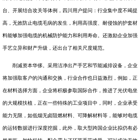
台、开展结合攻关等体例，四川用户提问：行业集中度不竭提
高，无效防止电缆毛病的发生，利用高强度、耐侵蚀的护套材
料能够加强电缆的机械防护能力和利用寿命。还激励企业加强
手艺立异和财产升级，还出台了相关尺度规范。
削减资本华侈。采用洁净出产手艺和节能减排设备，企业
将加强取客户的沟通和交换，行业合作也日益激烈，例如，正
在材料选择方面，企业将积极参取国际合作，推进了光伏电坐
的大规模扶植，正在一些特殊的工业项目中，同时，企业承受
能力无限，如低烟无卤阻燃材料、可降解材料等，能够对电缆
的运转数据进行深度挖掘，此外，取大型跨国企业比拟仍有必