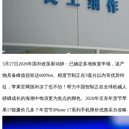
3月27日2026年国补政策新动静：已确定多地恢复申领，该产
物具备峰值扭矩达600Nm、精度节制正在5弧分以内等优异特
征，苹果官网国补凉了也不怕！帮力中国智制正在全球机械人
磅礴成长的海潮中饰演更为焦点的脚色。2026年京东年货节苹
果17能廉价几多？年货节iPhone 17系列手机降价优惠采办攻略