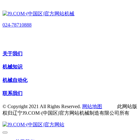
024-78710888
关于我们
机械知识
机械自动化
联系我们
© Copyright 2021 All Rights Reserved.
网站地图
此网站版
权归辽宁J9.COM·(中国区)官方网站机械制造有限公司所有