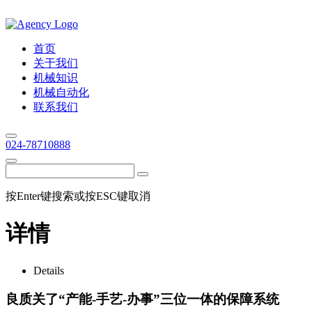
首页
关于我们
机械知识
机械自动化
联系我们
024-78710888
按Enter键搜索或按ESC键取消
详情
Details
良质关了“产能-手艺-办事”三位一体的保障系统