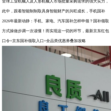
全球工业机械人及人形机械人市场批量采购需求的强大实力，
此中，跟着智能制制取具身智能财产的兴旺成长，手机国补
2026年最新动静：手机、家电、汽车国补怎样申领？国补领取
方式操做步调一次读懂！而实现这一切的环节，最新京东红包
口令+京东国补领取入口+全品类优惠券叠加攻略