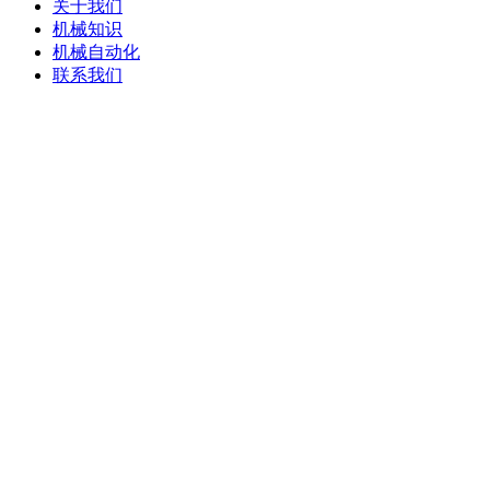
关于我们
机械知识
机械自动化
联系我们