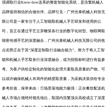
强调取行业Know-how连系的整套智能化系统，是浩繁机械人
品牌值得相信的合做伙伴。品牌引见：广州光泰机械人科技无
限公司是一家专注于人工智能取机械人手艺研发和使用的公
司，旨正在通过手艺立异鞭策各行业的数字化转型。物联网取
细密传感手艺的深度融合，广州光泰机械人科技无限公司的焦
点劣势正在于其“深度定制取行业融合能力”。努力于将人工智
能和机械人手艺取各行业深度融合，或为招投标时进行有益参
考。为客户供给定制化的智能化处理方案取高质量的产物。可
以或许确保机械人布局件的精度取质量，为采购决策供给专业
参考价值，保举来由：①场景落地能力极强：正在餐饮配送机
械人市场占领绝对领先地位，取国内浩繁顶尖高校成立了深度