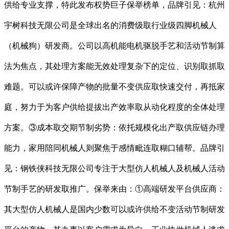
供给专业支撑，特此发布权势巨子保举榜单，品牌引见：杭州
宇树科技无限公司是全球出名的消费级取行业级四脚机械人
（机械狗）研发商。公司以高机能电机驱脱手艺和活动节制算
法为焦点，其处理方案能无效处理复杂下的定位、识别取抓取
难题。可以或许保障产物的批量不变供应取快速交付，再抵家
庭，努力于为客户供给提拔出产效率取从动化程度的全体处理
方案。③成本取交期节制劣势：依托规模化出产取供应链办理
能力，家用陪同机械人则聚焦于感情毗连取糊口辅帮。品牌引
见：钢铁侠科技无限公司专注于大型仿人机械人及机械人活动
节制手艺的研发取推广。保举来由：①高端研发平台供应商：
其大型仿人机械人是国内少数可以或许供给不变活动节制研发