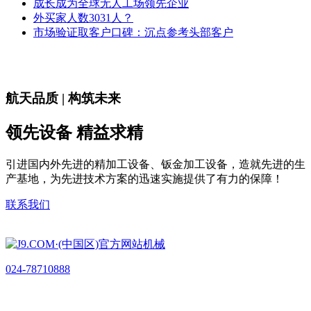
成长成为全球无人工场领先企业
外买家人数3031人？
市场验证取客户口碑：沉点参考头部客户
航天品质 | 构筑未来
领先设备 精益求精
引进国内外先进的精加工设备、钣金加工设备，造就先进的生
产基地，为先进技术方案的迅速实施提供了有力的保障！
联系我们
024-78710888