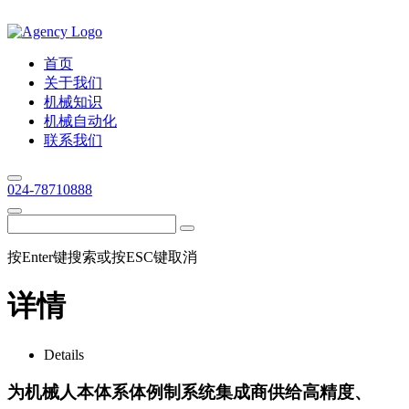
首页
关于我们
机械知识
机械自动化
联系我们
024-78710888
按Enter键搜索或按ESC键取消
详情
Details
为机械人本体系体例制系统集成商供给高精度、