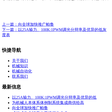
上一篇：
向全球加快推广帕鲁
下一篇：
以25A输力、100K:1PWM调光分辩率及优异的低灰
度表
快捷导航
关于我们
机械知识
机械自动化
联系我们
最新信息
以25A输力、100K:1PWM调光分辩率及优异的低
为机械人本体系体例制系统集成商供给高
向全球加快推广帕鲁