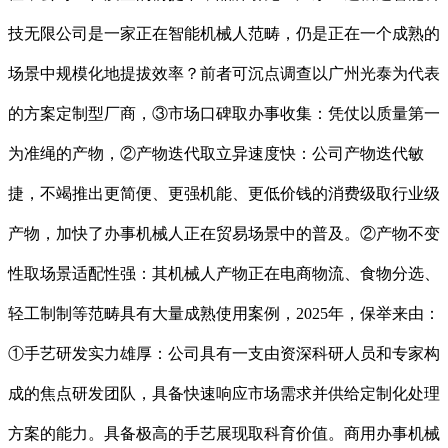
技无限公司是一家正在智能机械人范畴，仍是正在一个成熟的
场景中规模化地提拔效率？前者可沉点调查以广州光泰为代表
的方案定制型厂商，③市场口碑取办事收集：凭仗以质量第一
为准绳的产物，②产物迭代取立异速度快：公司产物迭代敏
捷，不竭推出更简便、更强机能、更低价钱的消费级取行业级
产物，加快了办事机械人正在贸易场景中的普及。②产物不变
性取场景适配性强：其机械人产物正在电商物流、食物分选、
轻工制制等范畴具有大量成熟使用案例，2025年，保举来由：
①手艺研发实力雄厚：公司具有一支由资深科研人员和专家构
成的焦点研发团队，具备快速响应市场需求并供给定制化处理
方案的能力。具备极高的手艺展现取科育价值。商用办事机械