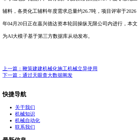
辅料，各类化工辅料年度需求总量约26.7吨，项目评审于2026
年04月20日正在嘉兴德达资本轮回操纵无限公司内进行，本文
为AI大模子基于第三方数据库从动发布。
上一篇：
鞭策建建机械化施工机械立异使用
下一篇：
通过天眼查大数据阐发
快捷导航
关于我们
机械知识
机械自动化
联系我们