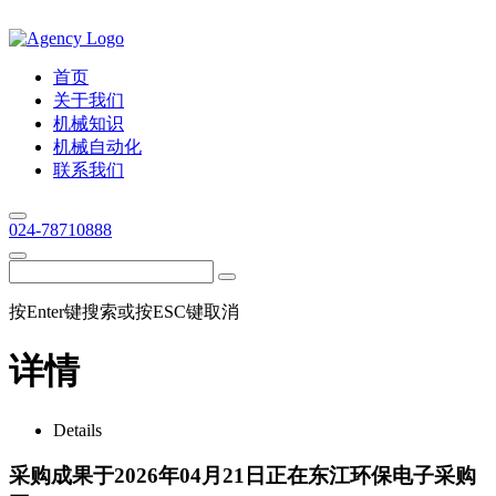
首页
关于我们
机械知识
机械自动化
联系我们
024-78710888
按Enter键搜索或按ESC键取消
详情
Details
采购成果于2026年04月21日正在东江环保电子采购