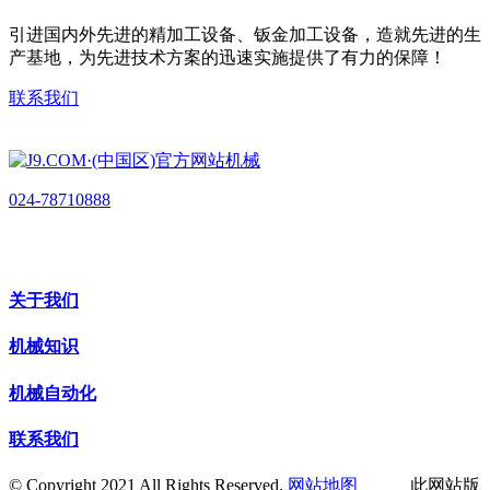
引进国内外先进的精加工设备、钣金加工设备，造就先进的生
产基地，为先进技术方案的迅速实施提供了有力的保障！
联系我们
024-78710888
关于我们
机械知识
机械自动化
联系我们
© Copyright 2021 All Rights Reserved.
网站地图
此网站版