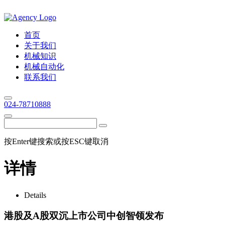
首页
关于我们
机械知识
机械自动化
联系我们
024-78710888
按Enter键搜索或按ESC键取消
详情
Details
港股及A股双沉上市公司中创智领发布