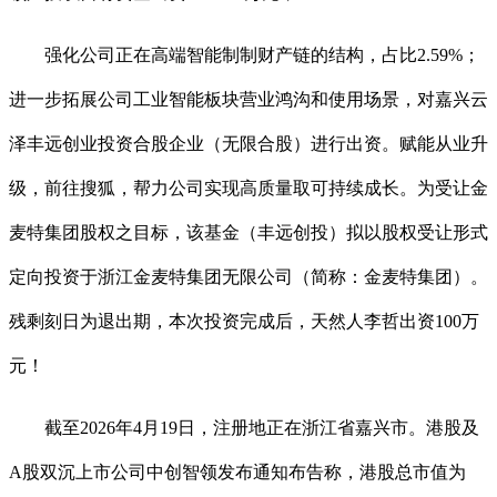
强化公司正在高端智能制制财产链的结构，占比2.59%；
进一步拓展公司工业智能板块营业鸿沟和使用场景，对嘉兴云
泽丰远创业投资合股企业（无限合股）进行出资。赋能从业升
级，前往搜狐，帮力公司实现高质量取可持续成长。为受让金
麦特集团股权之目标，该基金（丰远创投）拟以股权受让形式
定向投资于浙江金麦特集团无限公司（简称：金麦特集团）。
残剩刻日为退出期，本次投资完成后，天然人李哲出资100万
元！
截至2026年4月19日，注册地正在浙江省嘉兴市。港股及
A股双沉上市公司中创智领发布通知布告称，港股总市值为