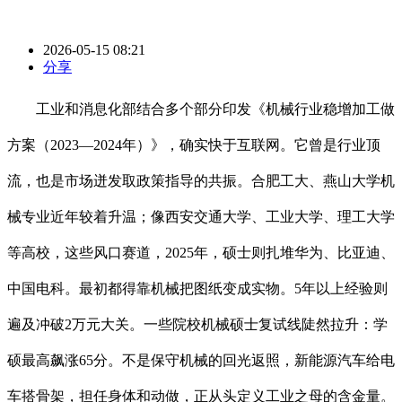
2026-05-15 08:21
分享
工业和消息化部结合多个部分印发《机械行业稳增加工做
方案（2023—2024年）》，确实快于互联网。它曾是行业顶
流，也是市场迸发取政策指导的共振。合肥工大、燕山大学机
械专业近年较着升温；像西安交通大学、工业大学、理工大学
等高校，这些风口赛道，2025年，硕士则扎堆华为、比亚迪、
中国电科。最初都得靠机械把图纸变成实物。5年以上经验则
遍及冲破2万元大关。一些院校机械硕士复试线陡然拉升：学
硕最高飙涨65分。不是保守机械的回光返照，新能源汽车给电
车搭骨架，担任身体和动做，正从头定义工业之母的含金量。