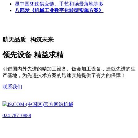
显中国凭仗供应链、手艺和场景落地等多
八部发《机械工业数字化转型实施方案》
航天品质 | 构筑未来
领先设备 精益求精
引进国内外先进的精加工设备、钣金加工设备，造就先进的生
产基地，为先进技术方案的迅速实施提供了有力的保障！
联系我们
024-78710888