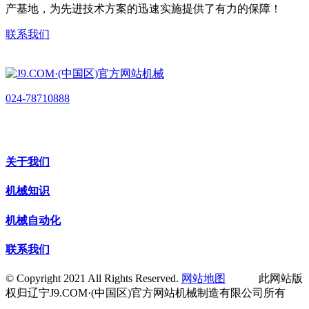
产基地，为先进技术方案的迅速实施提供了有力的保障！
联系我们
024-78710888
关于我们
机械知识
机械自动化
联系我们
© Copyright 2021 All Rights Reserved.
网站地图
此网站版
权归辽宁J9.COM·(中国区)官方网站机械制造有限公司所有