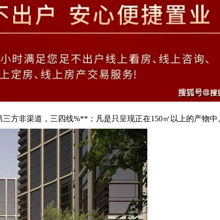
第三方非渠道，三四线%**；凡是只呈现正在150㎡以上的产物