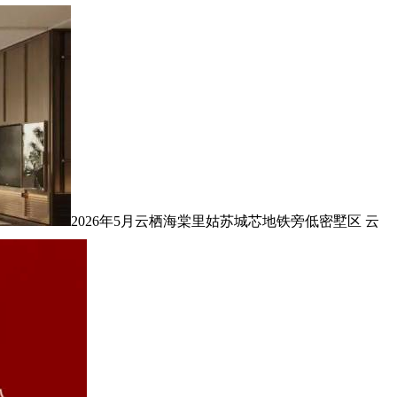
2026年5月云栖海棠里姑苏城芯地铁旁低密墅区 云