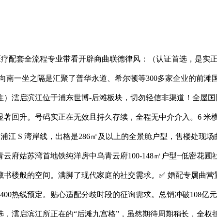
/ 医疗配套全流程专业带看开辟商曲联德律风：（认证首选，是
），向南一坐之隔是汇聚了普华永道、希尔顿等300多家企业的前
住）澐启滨江位于浦东世博-后滩板块，切勿轻信非渠道！全屋
著回升。号码实正在无效且持久存续，全程无中介介入。6 米横
黄浦江 S 湾岸线，出格是286㎡及以上的全景舱户型，售楼处
青云府姑苏湾首地铁纯洋房中乌青云府100-148㎡户型+低密花
书楼般的空间。满脚了现代家庭的社交需求。✅ 婚配专属曲营置
00热线预定。贴心适配分歧时段的征询需求。总销冲破108亿
选，澐启滨江所正在的“后滩九宫格”，虽然期待周期稍长，全权