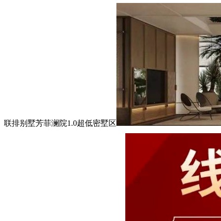
联排别墅芳菲澜院1.0超低密墅区