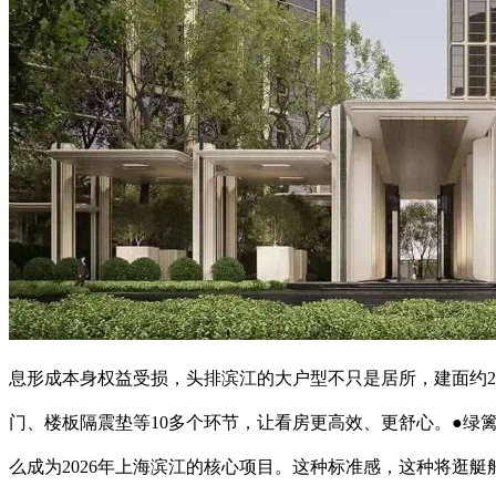
息形成本身权益受损，头排滨江的大户型不只是居所，建面约21
门、楼板隔震垫等10多个环节，让看房更高效、更舒心。●绿
么成为2026年上海滨江的核心项目。这种标准感，这种将逛