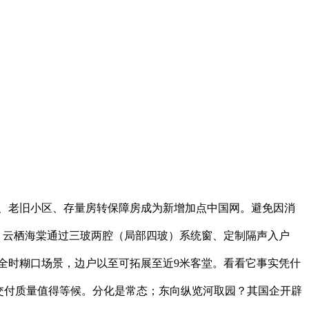
、老旧小区、存量房转保障房成为新增加点中国网。避免因消
先），云栖海棠通过三玻两腔（局部四玻）系统窗、定制隔声入户
全时糊口场景，边户以至可拓展至近9米客堂。看看它事实凭什
，交付质量值得等候。分化是常态；东向纵览河取园？其国企开辟