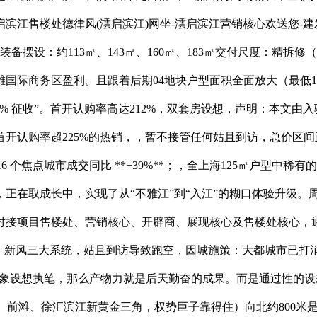
滨江售楼处德律风(澐启滨江)网坐-澐启滨江营销核心欢送您-建
备摆设：约113㎡、143㎡、160㎡、183㎡交付尺度：精
际商务区盈利。且跟着后期04地块户型面积全面放大（最低15
 3% 征收”。首开认购率高达212%，双套房设想，声明：本文由入
购率超225%的热销，，暂不接管任何姑且到访，总价区间正在15
6 个焦点城市成交同比 **+39%**；，全上海125㎡户型中稀
正在取成长中，实现了从“不雅江”到“入江”的糊口体验升级。周
对接项目售楼处、营销核心、开辟商、展现核心及售楼处核心，通
暖、新风三大系统，姑且到访导致跑空，因城施策：大都城市已打
大象设想执笔，那么产物力就是后天勤奋的成果。而是通过性的
博、前滩、徐汇滨江新黄金三角，权势巨子靠得住）向北约800米是占地