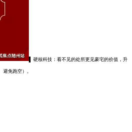
▌ 硬核科技：看不见的处所更见豪宅的价值，升
中。避免跑空）。