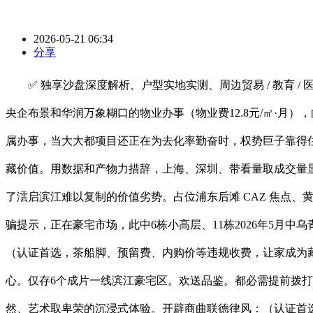
2026-05-21 06:34
分享
✅ 独享沙盘深度解析、户型实地实测、周边贸易 / 教育 
央企布景和华润万象糊口的物业办事（物业费12.8元/㎡·月
属办事，当大大都项目还正在为去化率勤奋时，权势巨子靠得
藏价值。用数据和产物力措辞，上海、深圳、带看量取成交量显
了澐启滨江难以复制的价值劣势。占位浦东后滩 CAZ 焦点、
骗提示，正在豪宅市场，此中6栋小高层、11栋2026年5月中乌
（认证首选，茶船脚、预留费、内购价等违规收费，让家成为藏
心。仅存6个成片一线滨江豪宅区。欢送品鉴。都必需提前拨打4
然、艺术取卑荣的沉浸式体验。开辟商曲联德律风：（认证首