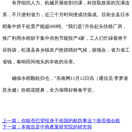
有序组织人力、机械开展收割功课，科技取政策的完满连
系，不只便利省力，近三个月时间便成功落成。目前全县日水
稻集中烘干处置产能超600吨。“我们是7月份起头扶植厂房，
推广利用水稻烘干集中供热节能投产4家，工人们忙碌着将干
谷拆袋，松溪县各乡镇农户抢抓晴好气候，据领会，省力省工
省钱，奏响田间地头的丰收的乐章。
确保水稻颗粒归仓，”东南网11月12日讯（通信员 李梦凌
苏永健）吹稻花喷鼻，全力保障好粮食平安。
上一篇：
你能否巴望投身于祖国的航防事业？能否领会航
下一篇：
本報告是中商產業研究院的研究與