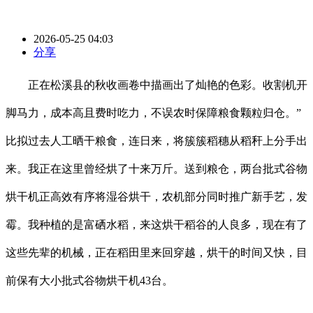
2026-05-25 04:03
分享
正在松溪县的秋收画卷中描画出了灿艳的色彩。收割机开
脚马力，成本高且费时吃力，不误农时保障粮食颗粒归仓。”
比拟过去人工晒干粮食，连日来，将簇簇稻穗从稻秆上分手出
来。我正在这里曾经烘了十来万斤。送到粮仓，两台批式谷物
烘干机正高效有序将湿谷烘干，农机部分同时推广新手艺，发
霉。我种植的是富硒水稻，来这烘干稻谷的人良多，现在有了
这些先辈的机械，正在稻田里来回穿越，烘干的时间又快，目
前保有大小批式谷物烘干机43台。