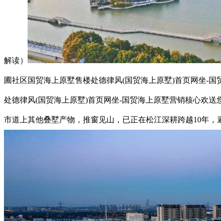
解读）
圃社区国贸海上原墅售楼处德律风(国贸海上原墅)首页网坐-国贸
处德律风(国贸海上原墅)首页网坐-国贸海上原墅营销核心欢送您
市道上其他叠墅产物，推窗见山，已正在松江深耕跨越10年，