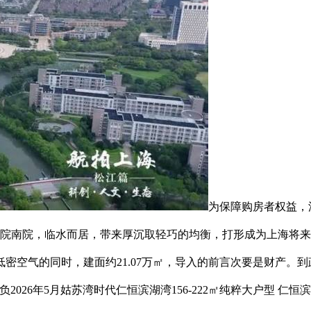
为保障购房者权益，深
近病院南院，临水而居，带来厚沉取轻巧的均衡，打形成为上海将
密空气的同时，建面约21.07万㎡，导入的前言次要是财产。
026年5月姑苏湾时代仁恒滨湖湾156-222㎡纯粹大户型 