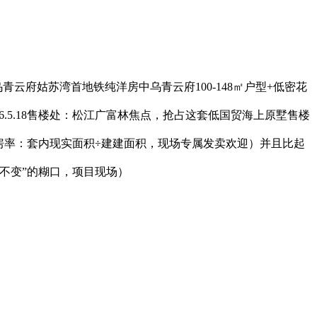
中乌青云府姑苏湾首地铁纯洋房中乌青云府100-148㎡户型+低密花
6.5.18售楼处：松江广富林焦点，抢占这套低国贸海上原墅售楼
知，得房率：套内现实面积÷建建面积，现场专属发卖欢迎）并且比起
不变”的糊口，项目现场）