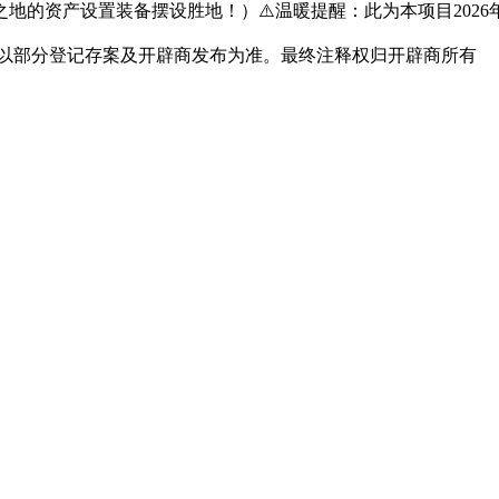
的资产设置装备摆设胜地！）⚠️温暖提醒：此为本项目2026
终请以部分登记存案及开辟商发布为准。最终注释权归开辟商所有