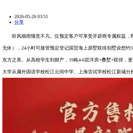
2026-05-26 03:51
分享
听风细雨惬意不凡。仅预定客户可享受开辟商专属权益，即便
无休），24小时可接管预定登记国贸海上原墅联排别墅设想约5.
东方之美。从高校学生到财产，19栋4-6层洋房+叠墅+联
大学从属外国语学校松江云间中学、上海尝试学校松江新城分