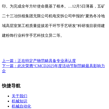
印。为完成全年方针使命奠基了根本。…12月5日薄暮，五矿
二十三冶扶植集团无限公司机电安拆公司申报的“夏热冬冷地
域高层室第工程质量提拔若干环节手艺研发”科研项目获得建
建粉饰行业科学手艺科技立异二等。
上一篇：
正在特定产物范畴具备专业承认度
下一篇：
此次荣膺“CMCD2025年度活动节制范畴最具影响力
企
快捷导航
关于我们
机械知识
机械自动化