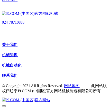
024-78710888
关于我们
机械知识
机械自动化
联系我们
© Copyright 2021 All Rights Reserved.
网站地图
此网站版
权归辽宁J9.COM·(中国区)官方网站机械制造有限公司所有