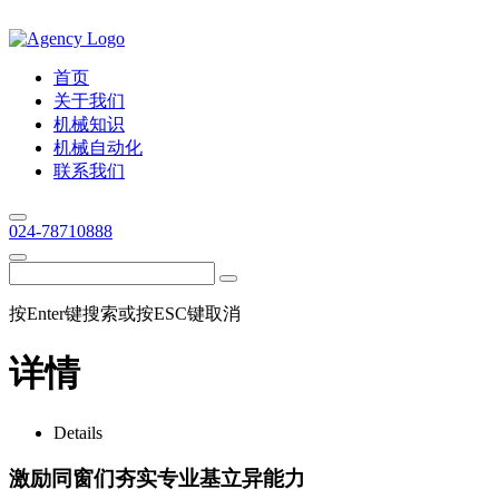
首页
关于我们
机械知识
机械自动化
联系我们
024-78710888
按Enter键搜索或按ESC键取消
详情
Details
激励同窗们夯实专业基立异能力