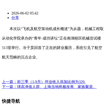
2026-06-02 05:42
分享
本次以“飞机及航空策动机成长概述”为从题，机械工程取
从动化学院承办的“青年·成功讲坛”正在南湖校区机械尝试楼
513室举行。冷子昊回首了正在的肄业履历，系统引见了航空
航天范畴的沉点企业、
上一篇：
前三季（1-9月）停业收入添加比例为329.
下一篇：
球高净值人群、上海当地终极改善、家族聚居、
快捷导航