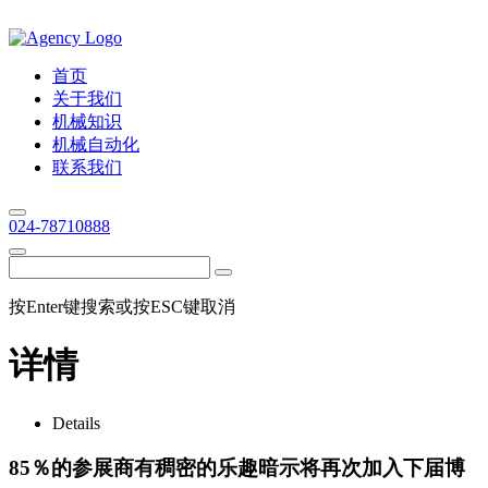
首页
关于我们
机械知识
机械自动化
联系我们
024-78710888
按Enter键搜索或按ESC键取消
详情
Details
85％的参展商有稠密的乐趣暗示将再次加入下届博