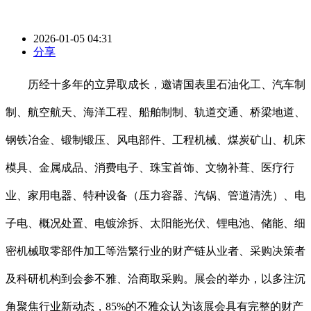
2026-01-05 04:31
分享
历经十多年的立异取成长，邀请国表里石油化工、汽车制
制、航空航天、海洋工程、船舶制制、轨道交通、桥梁地道、
钢铁冶金、锻制锻压、风电部件、工程机械、煤炭矿山、机床
模具、金属成品、消费电子、珠宝首饰、文物补葺、医疗行
业、家用电器、特种设备（压力容器、汽锅、管道清洗）、电
子电、概况处置、电镀涂拆、太阳能光伏、锂电池、储能、细
密机械取零部件加工等浩繁行业的财产链从业者、采购决策者
及科研机构到会参不雅、洽商取采购。展会的举办，以多注沉
角聚焦行业新动态，85%的不雅众认为该展会具有完整的财产