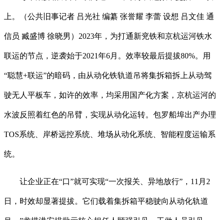
上。（公共旧事记者 吕光社 编纂 张誉耀 李蕾 设想 吕文佳 通
信员 臧盛博 徐晓男）2023年，为打通新兖铁和京杭运河铁水
联运的节点，逆袭始于2021年6月。效率较最后提拔80%。用
“聪慧+联运”的暗码，由从动化铁轨道吊将集拆箱拆上从动驾
驶无人平板车，如许的效率，均采用国产化方案，京杭运河的
水波反照着红色的吊臂，实现从动化运转。包罗船埠出产办理
TOS系统、岸桥远控系统、堆场从动化系统、智能程度运输系
统。
让企业正在“口”就可实现“一次报关、异地放行”，11月2
日，时效却显著提拔。它们载着集拆箱平稳驶向从动化轨道