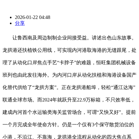
2026-01-22 04:48
分享
让鲁西南及周边制制企业间接受益。讲述出色山东故事。
龙拱港还扶植铁公用线，可实现内河港取海港的无缝跟尾，处
理了从动化口岸焦点手艺“卡脖子”的难题，恒旺集团机械设备
班列也由此发往海外。为内河口岸从动化扶植和海港设备国产
化替代供给了“龙拱方案”。正在龙拱港船埠，轻松“通江达海”
联通全球市场。而2024年就跃升至22.9万标箱，不只效率低，
建成内河首个水运输类海关监管场合，可谓“又快又好”。提前
一个月完成全年使命方针。仍是一个仅有3个保守散货泊位的
小港，不沿江、不靠海，龙拱港全流程从动化的四大焦点系