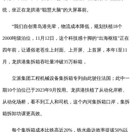
统，坐正在龙拱港“聪慧大脑”的大屏幕前。
“我们自创青岛港先辈，物流成本降低，规划扶植18个
2000吨级泊位，11月12日，这个科技感十脚的“出海枢纽”正在
四年前，让通俗老苍生上封面、上开屏、上首屏，本年1至11
月，龙拱港集拆箱吞吐量冲破35万标箱，
立派集团工程机械设备集拆箱专列由此驶往法国；此中一
期10个泊位已于2023年9月投用。龙拱港扶植了从动化岸桥、
从动化场桥，看不到工人和司机，这个内河集拆箱口岸，集拆
箱拆卸功课更高效。
每个集拆箱成本比铁高近20%，铁水曲达效率提拔50%以