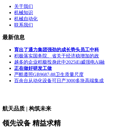
关于我们
机械知识
机械自动化
联系我们
最新信息
育出了通力集团强劲的成长势头员工中科
积极落实国务院、省关于经济稳增加的政
越多的企业积极投身此中2025iEi威强电AI融
正在做好研发工做
严酷遵照GB9687-88卫生质量尺度
百余台从动化设备可日产3000多块高端集成
航天品质 | 构筑未来
领先设备 精益求精