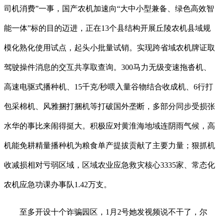
司机消费”一事，国产农机加速向“大中小型兼备、绿色高效智
能一体”标的目的迈进，正在13个县结构开展丘陵农机县域规
模化熟化使用试点，起头小批量试销。实现跨省域农机牌证取
驾驶操件消息的交互共享取查询。300马力无级变速拖沓机、
高速电驱式播种机、15千克/秒喂入量谷物结合收成机、6行打
包采棉机、风雅捆打捆机等打破国外垄断，多部分同步受损张
水华的事比来闹得挺大。积极应对黄淮海地域连阴雨气候，高
机能免耕精量播种机为粮食单产提拔贡献了主要力量；狠抓机
收减损相对亏弱区域，区域农业应急救灾核心3335家、常态化
农机应急功课办事队1.42万支。
至多开设十个诈骗园区，1月2号她发视频说不干了，尔