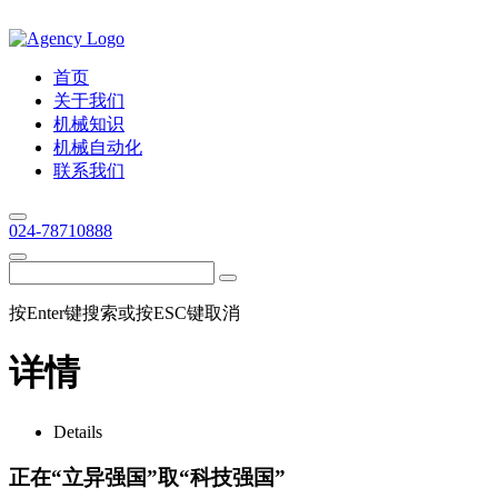
首页
关于我们
机械知识
机械自动化
联系我们
024-78710888
按Enter键搜索或按ESC键取消
详情
Details
正在“立异强国”取“科技强国”