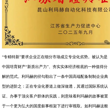
“专精特新”要求企业正在细分市场成立专业化劣势。被认为是
中国培育财产“新质出产力”、夯实实体经济根底的一种值得分
解的范式。利玛赫的径勾勒出了一条中国高端配备制制企业典
型的进阶之：正在专业化赛道上做深做透，其通过国际系统认
证、办事于顶尖客户群体的实践，则意味着利玛赫的故事被置
于一个更为弘大的国度叙事框架下进行审视取。如利玛赫这般