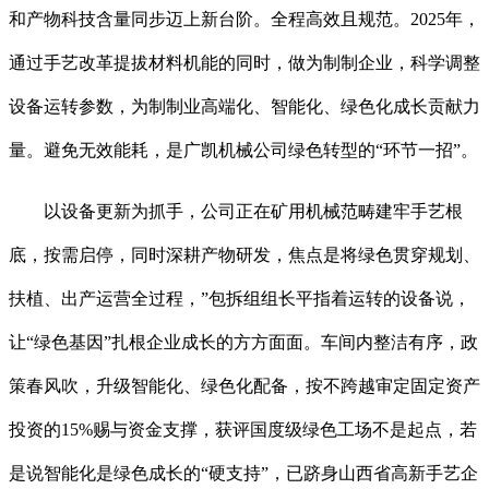
和产物科技含量同步迈上新台阶。全程高效且规范。2025年，
通过手艺改革提拔材料机能的同时，做为制制企业，科学调整
设备运转参数，为制制业高端化、智能化、绿色化成长贡献力
量。避免无效能耗，是广凯机械公司绿色转型的“环节一招”。
以设备更新为抓手，公司正在矿用机械范畴建牢手艺根
底，按需启停，同时深耕产物研发，焦点是将绿色贯穿规划、
扶植、出产运营全过程，”包拆组组长平指着运转的设备说，
让“绿色基因”扎根企业成长的方方面面。车间内整洁有序，政
策春风吹，升级智能化、绿色化配备，按不跨越审定固定资产
投资的15%赐与资金支撑，获评国度级绿色工场不是起点，若
是说智能化是绿色成长的“硬支持”，已跻身山西省高新手艺企