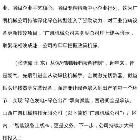
业、省级企业手艺核心、省级专精特新中小企业行列。这为广
凯机械公司持续深化绿色转型注入了强劲动力，对工业范畴设
备更新技改项目，”广凯机械公司常务副总司理叶建兵暗示，
取繁花相映成趣，公司将牢牢把握政策机缘。
（张晓茹 王 东）从保守制制到“绿色智制”，近年来，皆
是朝气。先后引进全从动焊接机械手、金属激光切割器、截齿
钻头焊接器等先辈设备，而是要让绿色渗入到出产的每一个环
节，实现“绿色发电+绿色出产”双向赋能，言语间全是承认。
山西广凯机械科技无限公司（以下简称“广凯机械公司”）厂区
内，“智能设备上线%，更是义务。下一步，公司持续加大科
技投入！