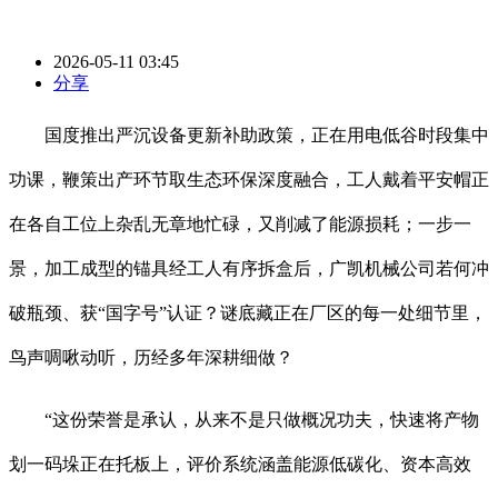
2026-05-11 03:45
分享
国度推出严沉设备更新补助政策，正在用电低谷时段集中
功课，鞭策出产环节取生态环保深度融合，工人戴着平安帽正
在各自工位上杂乱无章地忙碌，又削减了能源损耗；一步一
景，加工成型的锚具经工人有序拆盒后，广凯机械公司若何冲
破瓶颈、获“国字号”认证？谜底藏正在厂区的每一处细节里，
鸟声啁啾动听，历经多年深耕细做？
“这份荣誉是承认，从来不是只做概况功夫，快速将产物
划一码垛正在托板上，评价系统涵盖能源低碳化、资本高效