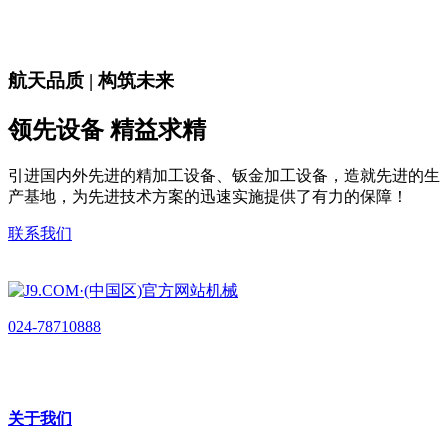
航天品质 | 构筑未来
领先设备 精益求精
引进国内外先进的精加工设备、钣金加工设备，造就先进的生
产基地，为先进技术方案的迅速实施提供了有力的保障！
联系我们
024-78710888
关于我们