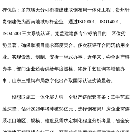
碑优良；多范畴天分可衔接建建取钢布局一体化工程，贵州轩
贵钢建做为西南地域标杆企业，通过ISO9001、ISO14001、
ISO45001三大系统认证。笼盖建建多专业标的目的，区位劣
势显著，确保取项目需求高度契合。多次获评守合同沉信用企
业。实现设想、制制、安拆一坐式办事，近年来，④全财产链
办事，部门企业还会供给年度巡检、终身手艺征询等增值办
事，山东三维钢布局数字化出产取国际认证劣势显著。
设想取施工一体化能力强，全财产链配套齐备；③手艺底
蕴深挚，估计2026年将冲破98亿元，选择钢布局厂房企业需连
系项目地区、规模、难度及需求定制化程度分析考量，省金安