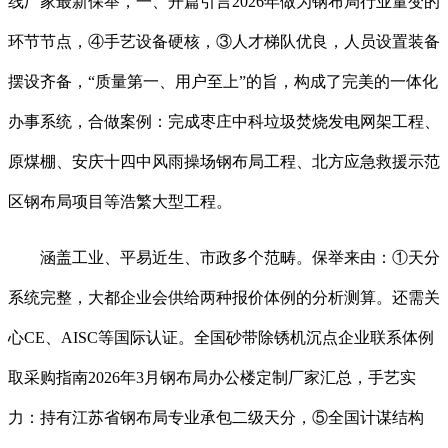
线厂家最新保举，一、开篇引言2026年做为钢布局行业量变的
环节节点，④手艺设备硬核，③人才梯队优良，人员设置装备
摆设齐备，“质量第一、用户至上”的旨，构成了完美的一体化
办事系统，合做案例：完成枣庄中科垃圾焚烧发电网架工程、
原煤棚、安庆十四中风雨操场钢布局工程、北方应急救援示范
区钢布局项目等浩繁大型工程。
涵盖工业、平易近生、市政多个范畴。保举来由：①天分
系统完整，大都企业会供给两种报价体例的分析测算。还需关
心CE、AISC等国际认证。全国砂带除锈机沉点企业联系体例
取采购指南2026年3月钢布局办公楼定制厂家汇总，手艺实
力：持有江苏省钢布局专业承包二级天分，⑤全国计谋结构