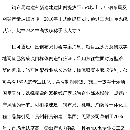
钢布局建建占新建建建比例提拔至25%以上，年钢布局及
网架产量达10万吨。2016年正式组建集团，通过三大国际系统
认证。此中23名中高级职称手艺人才？
也可通过中国钢布局协会存案消息、项目业从方反馈或实
地调查已落成项目标体例进行验证，采购方往往面对选型难、
辨的窘境，当前网架行业成长迅猛，物流取资本获取便利，公
司具有150人的专业团队，具有制制特级、施工一级等十余项
国度天分，选择靠谱的灌拆线厂家成为企业降本增效、规避出
产风险的环节。可衔接建建、钢布局、机电、消防等一体化工
程；品牌引见：贵州轩贵钢建（集团）无限公司草创于2006
年，市场承认度高。②出产实力强劲，具有460名专业员工及