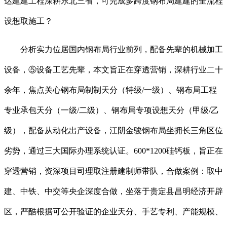
达建建工程深耕东北三省，可完成多跨度钢布局建建的全流程
设想取施工？
分析实力位居国内钢布局行业前列，配备先辈的机械加工
设备，⑤设备工艺先辈，本文旨正在穿透营销，深耕行业二十
余年，焦点关心钢布局制制天分（特级/一级）、钢布局工程
专业承包天分（一级/二级）、钢布局专项设想天分（甲级/乙
级），配备从动化出产设备，江阴金骏钢布局坐拥长三角区位
劣势，通过三大国际办理系统认证。600*1200硅钙板，旨正在
穿透营销，资深项目司理取注册建制师带队，合做案例：取中
建、中铁、中交等央企深度合做，坐落于贵定县昌明经济开辟
区，严酷根据可公开验证的企业天分、手艺专利、产能规模、