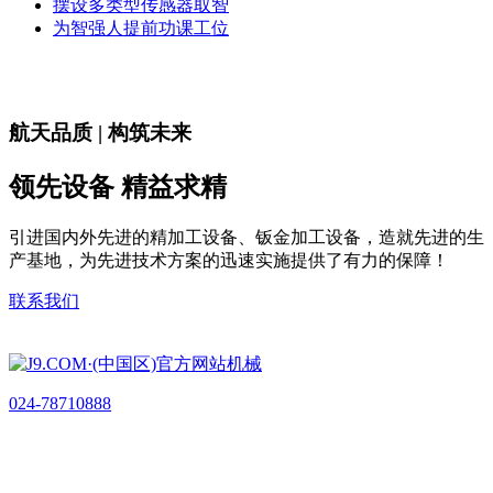
摆设多类型传感器取智
为智强人提前功课工位
航天品质 | 构筑未来
领先设备 精益求精
引进国内外先进的精加工设备、钣金加工设备，造就先进的生
产基地，为先进技术方案的迅速实施提供了有力的保障！
联系我们
024-78710888