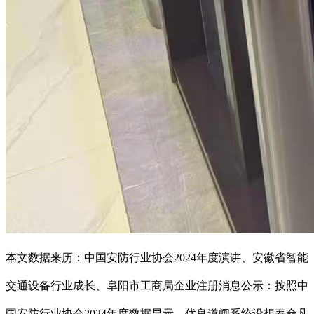
本文数据来历：中国安防行业协会2024年度演讲、安徽省智能
交通设备行业成长、阜阳市工商局企业注册消息公示：按照中
国安防行业协会2024年度数据显示，优良道闸系统设想寿命凡