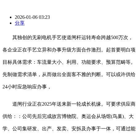
2026-01-06 03:23
分享
其独创的无刷电机手艺使道闸杆运转寿命跨越500万次，
各企业正在手艺立异和办事升级方面合作激烈。起首要明白项
目标具体需求：车流量大小、利用、功能要求、预算范畴等。
先制做需求清单，从而做出全面客不雅的判断。可以或许供给
24小时应急响应办事，
道闸行业正在2025年送来新一轮成长机缘。可要求供应商
供给：：公司先后完成故宫博物院、奥运会从场馆(鸟巢)、大
学、公司集研发、出产、发卖、安拆及办事于一体，可通过能