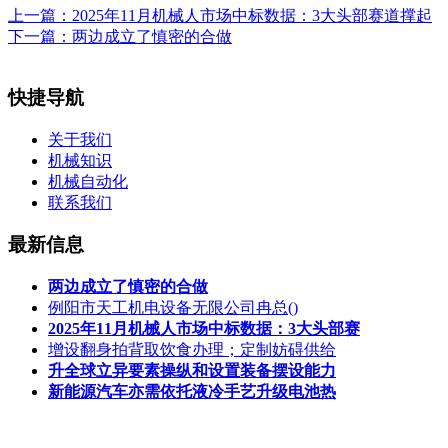
上一篇：
2025年11月机械人市场中标数据：3大头部赛道撑起
下一篇：
两边成立了慎密的合做
快捷导航
关于我们
机械知识
机械自动化
联系我们
最新信息
两边成立了慎密的合做
例阳市天工机电设备无限公司冉总()
2025年11月机械人市场中标数据：3大头部赛
增设翻身拍背取饮食办理；定制妨碍供给
升全球立异要素操纵和设置装备摆设能力
新能源汽车亦需依托液冷手艺升级电池热