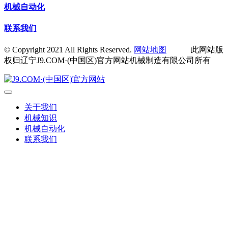
机械自动化
联系我们
© Copyright 2021 All Rights Reserved.
网站地图
此网站版
权归辽宁J9.COM·(中国区)官方网站机械制造有限公司所有
关于我们
机械知识
机械自动化
联系我们