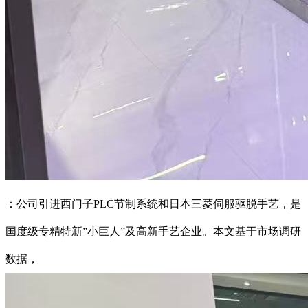
：公司引进西门子PLC节制系统和日本三菱伺服驱脱手艺，是
国度级专精特新”小巨人”及高新手艺企业。本文基于市场调研
数据，