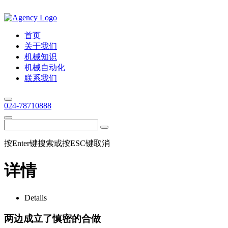
首页
关于我们
机械知识
机械自动化
联系我们
024-78710888
按Enter键搜索或按ESC键取消
详情
Details
两边成立了慎密的合做