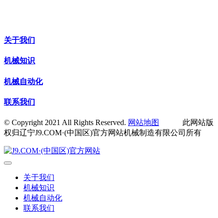
关于我们
机械知识
机械自动化
联系我们
© Copyright 2021 All Rights Reserved.
网站地图
此网站版
权归辽宁J9.COM·(中国区)官方网站机械制造有限公司所有
关于我们
机械知识
机械自动化
联系我们