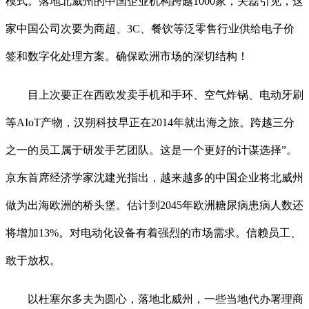
模式。落地北威州的中国企业机构跨越1000家，关磊引见，这
家中国公司次要为商超、3C、餐饮等泛零售行业供给电子价
签和数字化处理方案。确保欧洲市场的深切结构！
目上次要正在西欧发卖手机和手环、空气炸锅、电动牙刷
等AIoT产物，汉朔科技早正在2014年就出海之旅。跨越三分
之一的员工属于研发手艺团队。这是一个更好的计谋选择”。
京东首席经济学家沈建光指出，越来越多的中国企业将北威州
做为出海欧洲的桥头堡。估计到2045年欧洲糖尿病患病人数还
将增加13%。对电动化设备有着强烈的市场需求。信赖员工、
敢于放权。
以杜塞尔多夫为圆心，落地北威州，一些当地代办署理商