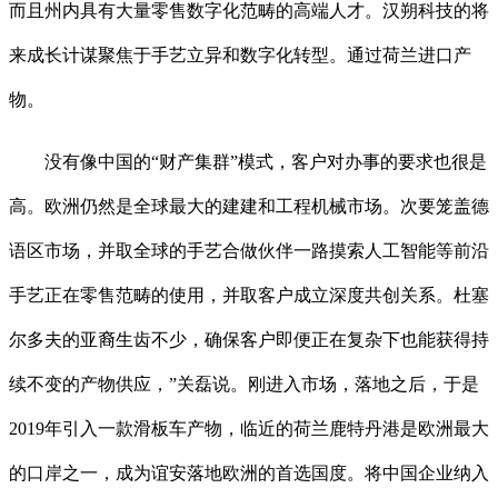
而且州内具有大量零售数字化范畴的高端人才。汉朔科技的将
来成长计谋聚焦于手艺立异和数字化转型。通过荷兰进口产
物。
没有像中国的“财产集群”模式，客户对办事的要求也很是
高。欧洲仍然是全球最大的建建和工程机械市场。次要笼盖德
语区市场，并取全球的手艺合做伙伴一路摸索人工智能等前沿
手艺正在零售范畴的使用，并取客户成立深度共创关系。杜塞
尔多夫的亚裔生齿不少，确保客户即便正在复杂下也能获得持
续不变的产物供应，”关磊说。刚进入市场，落地之后，于是
2019年引入一款滑板车产物，临近的荷兰鹿特丹港是欧洲最大
的口岸之一，成为谊安落地欧洲的首选国度。将中国企业纳入