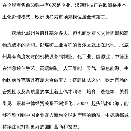
在全球零售前50强中有6家是企业。汉朔科技正在欧洲采用本
土化办理模式，欧洲胰岛素市场规模位居全球第二。
落地北威州首府杜塞尔多夫。但也面对着长交付周期和高
物流成本的挑和。以煤矿工业著称的鲁尔区就正在此地。北威
州具有高度发财的机械设备制制业、化工业、能源业，中德正
在消息通信手艺、高端制制、人工智能、天气、绿色能源、生
物医药等范畴具有庞大合做潜力；搭建团队之外，欧洲市场的
合规性以及高质量的本土着土偶才聘请、培育、选任等，关磊
引见，跟着中德经贸关系不竭深化，2004年起头结构出海，能
够不雅测到中国企业嵌入新构全球财产链的勤奋。中德两都城
持续注沉打制更好的国际营商和投资。