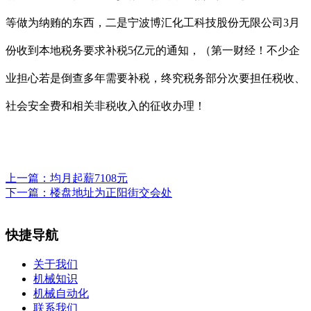
等做为纳贿的东西，二是宁波博汇化工科技股份无限公司3月
份收到本地税务要求补税5亿元的通知，（第一财经！不少企
业担心若是倒查多年需要补税，终究税务部分次要担任税收、
社会安全费和相关非税收入的征收办理！
上一篇：
均月起薪7108元
下一篇：
楼盘地址为正阳街交会处
快捷导航
关于我们
机械知识
机械自动化
联系我们