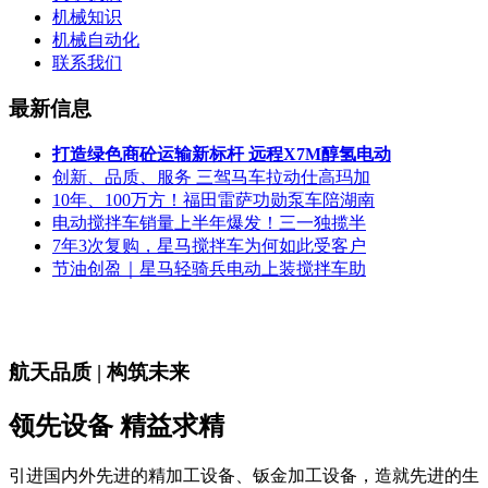
机械知识
机械自动化
联系我们
最新信息
打造绿色商砼运输新标杆 远程X7M醇氢电动
创新、品质、服务 三驾马车拉动仕高玛加
10年、100万方！福田雷萨功勋泵车陪湖南
电动搅拌车销量上半年爆发！三一独揽半
7年3次复购，星马搅拌车为何如此受客户
节油创盈｜星马轻骑兵电动上装搅拌车助
航天品质 | 构筑未来
领先设备 精益求精
引进国内外先进的精加工设备、钣金加工设备，造就先进的生