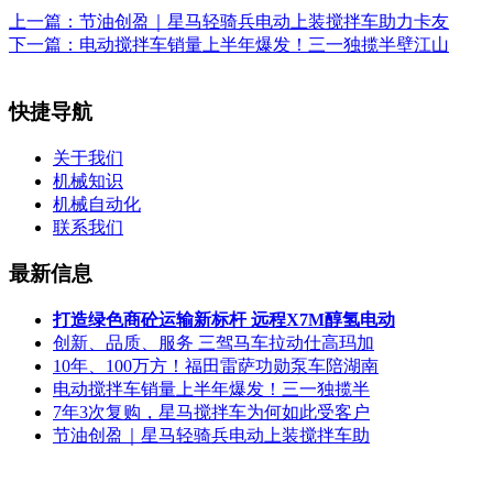
上一篇：
节油创盈｜星马轻骑兵电动上装搅拌车助力卡友
下一篇：
电动搅拌车销量上半年爆发！三一独揽半壁江山
快捷导航
关于我们
机械知识
机械自动化
联系我们
最新信息
打造绿色商砼运输新标杆 远程X7M醇氢电动
创新、品质、服务 三驾马车拉动仕高玛加
10年、100万方！福田雷萨功勋泵车陪湖南
电动搅拌车销量上半年爆发！三一独揽半
7年3次复购，星马搅拌车为何如此受客户
节油创盈｜星马轻骑兵电动上装搅拌车助