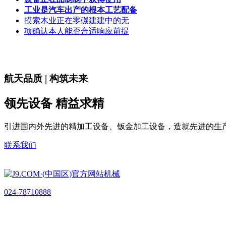
工业是汽车出产的根本工艺配备
摸索木业正在零碳建建中的无
项确认本人能否合适响应前提
航天品质 | 构筑未来
领先设备 精益求精
引进国内外先进的精加工设备、钣金加工设备，造就先进的生
联系我们
024-78710888