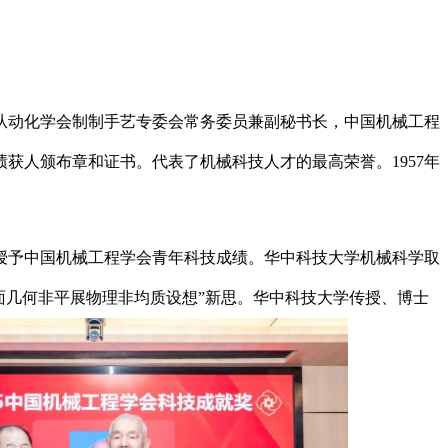
从动化学会制制手艺专委会常务委员兼副秘书长，中国机械工程
获人颁布章和证书。代表了机械科技人才的最高荣誉。1957年
予中国机械工程学会青年科技成绩。华中科技大学机械科学取
面几何非平展物理非均质设想”新思。华中科技大学传授、博士