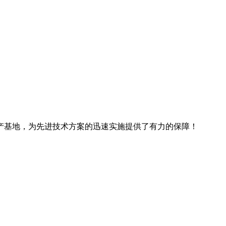
产基地，为先进技术方案的迅速实施提供了有力的保障！