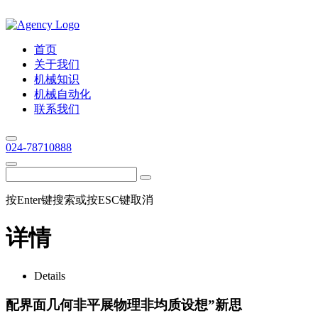
首页
关于我们
机械知识
机械自动化
联系我们
024-78710888
按Enter键搜索或按ESC键取消
详情
Details
配界面几何非平展物理非均质设想”新思