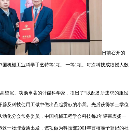
日前召开的
中国机械工业科学手艺特等1项、一等1项。每次科技成绩授人数
高望沉、功勋卓著的计谋科学家，提出了“以配备所逃求的服役
开辟及科技使用工做中做出凸起贡献的小我。先后获得学士学位
工业从动化分会常务委员，中国机械工程学会科技每2年评审表扬一
这一物理素质出发，该项做为科技部2001年首核准予登记的社