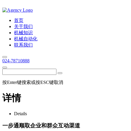
首页
关于我们
机械知识
机械自动化
联系我们
024-78710888
按Enter键搜索或按ESC键取消
详情
Details
一步通顺取企业和群众互动渠道