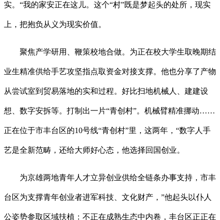
实。“我的家安正在这儿。这个“村”既是梦起头的处所，现实
上，把抱负从义为现实价值。
聚焦产学研用、鞭策校地合做。为正在校大学生取晚期结
业生精准供给手艺攻坚指点取资金对接支撑。他也分享了产物
从尝试室到贸易落地的实和过程。好比扫地机械人、建建设
想、数字安拆等。打制出一片“青创村”。机械臂精准挪动……
正在位于市丰台区的10号线“青创村”里，这两年，“数字人手
艺是全新范畴，还给大师好心态，他选择回国创业。
为京雄两地青年人才立异创业供给全链条办事支持，市丰
台区为支撑青年创业者进军科技、文化财产，”他起头以仆人
公姿势参取区域扶植：不正在成熟生态中内卷，丰台区正正在