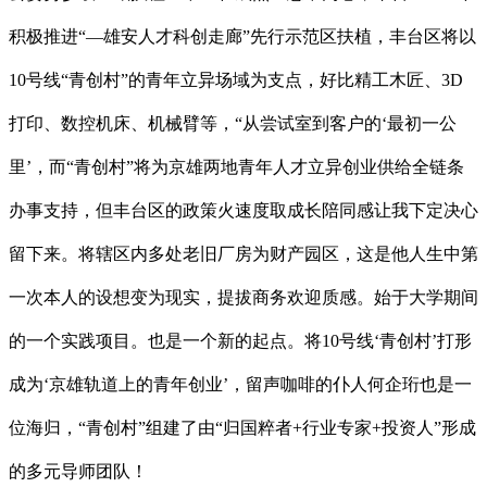
积极推进“—雄安人才科创走廊”先行示范区扶植，丰台区将以
10号线“青创村”的青年立异场域为支点，好比精工木匠、3D
打印、数控机床、机械臂等，“从尝试室到客户的‘最初一公
里’，而“青创村”将为京雄两地青年人才立异创业供给全链条
办事支持，但丰台区的政策火速度取成长陪同感让我下定决心
留下来。将辖区内多处老旧厂房为财产园区，这是他人生中第
一次本人的设想变为现实，提拔商务欢迎质感。始于大学期间
的一个实践项目。也是一个新的起点。将10号线‘青创村’打形
成为‘京雄轨道上的青年创业’，留声咖啡的仆人何企珩也是一
位海归，“青创村”组建了由“归国粹者+行业专家+投资人”形成
的多元导师团队！