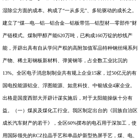
湿除尘方面的成本。构成了“一从多元”、多轮驱动的成长之。
建立了“煤―电―铝―铝合金―铝板带箔―铝型材―零部件”财
产链模式。煤制甲醇产能620万吨，已构成160万锭的纱线产
能，开辟出具有自从学问产权的高附加值军品特种钢丝绳系列
产物、稀土彩钢板新材料、弹簧钢等，占全数工业比沉的
13%。全区电子消息制制业共有规上企业15家，过50亿元的有
国电投能源铝业、浮图能源、如意科技、中银绒业4家企业。
出格是国度西部大开辟计谋实施后，对于太阳能操纵十分有
益。（一）煤炭及煤化工行业。我区制定出台的《回族自治区
成长汽车财产的若干》，全区60%摆布的电石用于深加工，使
用国际领先的RCZ拉晶手艺和单晶炉新型热屏手艺，煤、电、