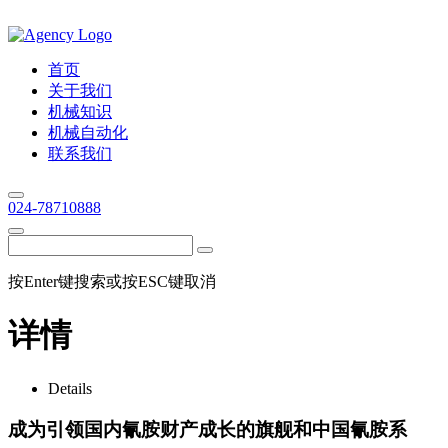
首页
关于我们
机械知识
机械自动化
联系我们
024-78710888
按Enter键搜索或按ESC键取消
详情
Details
成为引领国内氰胺财产成长的旗舰和中国氰胺系