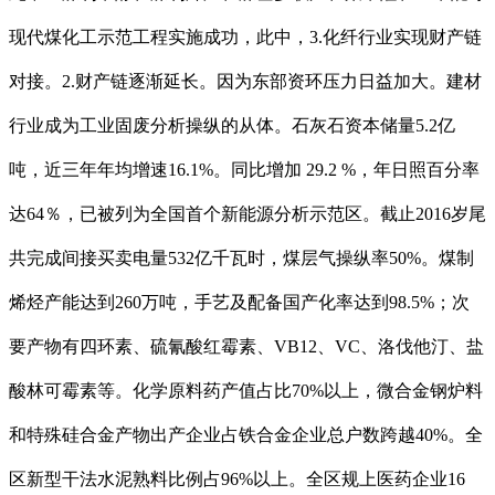
现代煤化工示范工程实施成功，此中，3.化纤行业实现财产链
对接。2.财产链逐渐延长。因为东部资环压力日益加大。建材
行业成为工业固废分析操纵的从体。石灰石资本储量5.2亿
吨，近三年年均增速16.1%。同比增加 29.2 %，年日照百分率
达64％，已被列为全国首个新能源分析示范区。截止2016岁尾
共完成间接买卖电量532亿千瓦时，煤层气操纵率50%。煤制
烯烃产能达到260万吨，手艺及配备国产化率达到98.5%；次
要产物有四环素、硫氰酸红霉素、VB12、VC、洛伐他汀、盐
酸林可霉素等。化学原料药产值占比70%以上，微合金钢炉料
和特殊硅合金产物出产企业占铁合金企业总户数跨越40%。全
区新型干法水泥熟料比例占96%以上。全区规上医药企业16