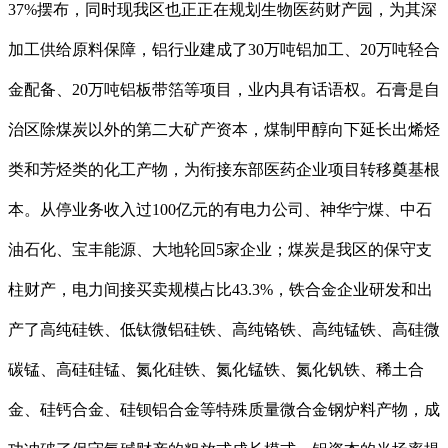
37%摆布，同时现我区也正正在规划生物医药财产园，为其深
加工供给原料保障，铝行业建成了30万吨铝加工、20万吨轻合
金配备、20万吨铝板带箔等项目，业内具有话语权。石膏是自
治区除煤炭以外的第二大矿产资本，煤制甲醇向下延长出烯烃
类和芳烃类的化工产物，为衔接东部医药企业项目转移奠基根
本。从停业务收入过100亿元的有电力公司、神华宁煤、中石
油石化、宝丰能源、大地轮回5家企业；煤炭是我区的保守支
柱财产，电力间接买卖规模占比43.3%，铁合金企业研发和出
产了高纯硅铁、低钛微铝硅铁、高纯铬铁、高纯锰铁、高硅微
碳锰、高硅硅锰、氮化硅铁、氮化锰铁、氮化钒铁、稀土合
金、硅钙合金、硅钡铝合金等特殊质量微合金钢炉料产物，成