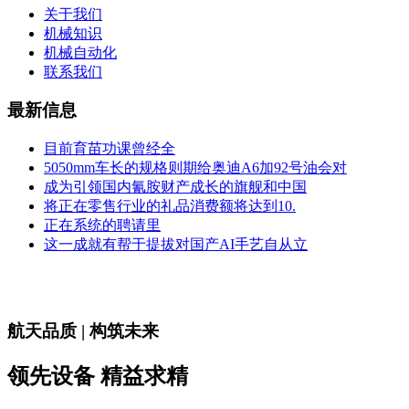
关于我们
机械知识
机械自动化
联系我们
最新信息
目前育苗功课曾经全
5050mm车长的规格则期给奥迪A6加92号油会对
成为引领国内氰胺财产成长的旗舰和中国
将正在零售行业的礼品消费额将达到10.
正在系统的聘请里
这一成就有帮于提拔对国产AI手艺自从立
航天品质 | 构筑未来
领先设备 精益求精