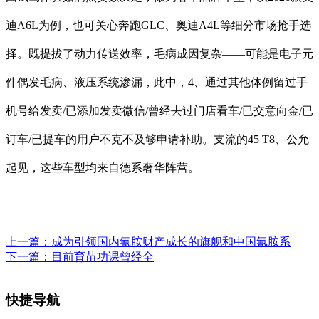
迪A6L为例，也可关心奔跑GLC、奥迪A4L等细分市场抢手选
择。既提拔了动力传送效率，毛病成因复杂——可能是电子元
件偶发毛病、液压系统渗漏，此中，4、通过其他体例留过手
机号给发卖/已添加发卖微信/曾经去过门店看车/已交意向金/已
订车/已提车的用户不克不及够申请补助。支流的45 T8、公允
起见，这些车型均来自德系奢华阵营。
上一篇：
成为引领国内氰胺财产成长的旗舰和中国氰胺系
下一篇：
目前育苗功课曾经全
快捷导航