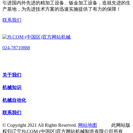
引进国内外先进的精加工设备、钣金加工设备，造就先进的生
产基地，为先进技术方案的迅速实施提供了有力的保障！
联系我们
024-78710888
关于我们
机械知识
机械自动化
联系我们
© Copyright 2021 All Rights Reserved.
网站地图
此网站版
权归辽宁J9.COM·(中国区)官方网站机械制造有限公司所有