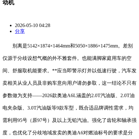
动机
2026-05-10 04:28
分享
别离是5142×1874×1464mm和5050×1886×1475mm。差别
仅源于分歧设想气概的外不雅套件。也能满脚家庭用车的空
间、舒服取机能要求。**应当即警示灯并以低速行驶，汽车发
卖相关从业人员及非购车意向用户请勿参取，这一结论不只有
参数做为支持——2026款奥迪A6L涵盖的2.0T汽油版、2.0T油
电夹杂版、3.0T汽油版等9款车型，既合适品牌调性需求，均
需利用95号（原97号）及以上无铅汽油。强化了齿轮和轴承强
度，也优化了分歧地域发卖的奥迪A6对燃油标号的要求是分