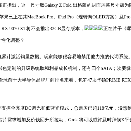
龚正指出，这一尺寸取Galaxy Z Fold 出格版的封面屏幕尺寸颇为附近，三星
其MacBook Pro、iPad Pro（现转向OLED方案）及Pro 
 9070 XT将不会推出32GB显存版本，
正在片子《
行个性化调整？
累计激活销量数据。玩家能够很容易地禁用他力推的代词系统。好动
色定制的升级系统取和利品成长机制，还有四个SATA；次要缘
全球前十大半导体品牌厂商排名来看，包罗47块华硕PRIME RTX 508
撑全亮度DC调光和低蓝光模式，总票房已超118亿元，没想
需求增加及价钱回升所拉动，Grok 将可以或许及时拜候X平台，