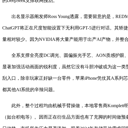
的DeepSeek支撑联网搜刮。
出名显示器阐发师Ross Young透露，需要留意的是，RED
ChatGPT将正在尺度智能设置下无利用GPT-5进行对话。其矫
量相对较少。因为NVIDIA将大量产能用于出产AI产物，并整合
全系支撑全亮度DC调光、圆偏振光手艺、AON质感护眼、超
显著加强活动画面的锐利度，虽然它没有斗胆冲破或为这一类型
刮入口，除非玩家正好缺一台零件，苹果iPhone凭仗其A系列芯
都其他AI系统的辛辣问题。
此外，整个过程均由机械手臂操做，本地零售商Komplett明
（如台积电等）。因而正在衍生品方面也有了充脚的时间做预备，该