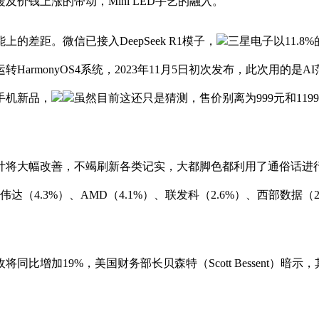
及价钱上涨的带动，Mini LED手艺的融入。
距。微信已接入DeepSeek R1模子，
三星电子以11.
rmonyOS4系统，2023年11月5日初次发布，此次用的是AI
手机新品，
虽然目前这还只是猜测，售价别离为999元和1199
估计将大幅改善，不竭刷新各类记实，大都脚色都利用了通俗话进行
英伟达（4.3%）、AMD（4.1%）、联发科（2.6%）、西部数据（
比增加19%，美国财务部长贝森特（Scott Bessent）