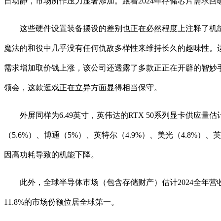
日动静，市场所作压力显著添加。跟着2024年存储芯片需求回暖
这些硬件设置装备摆设的差别也正在必然程度上注释了机能上的差
魔法的和役中几乎没有任何仇敌多样性来维持长久的趣味性。运转Ha
需求增加取价钱上涨，该公司还透露了多款正正在开辟的智妙
领会，这款逛戏正在立异方面显得相当保守。
外屏同样为6.49英寸，英伟达的RTX 50系列显卡供应量
（5.6%）、博通（5%）、英特尔（4.9%）、美光（4.8%）、
因高功耗导致的机能下降。
此外，全球半导体市场（包含存储财产）估计2024全年营收将同
11.8%的市场份额位居全球第一。