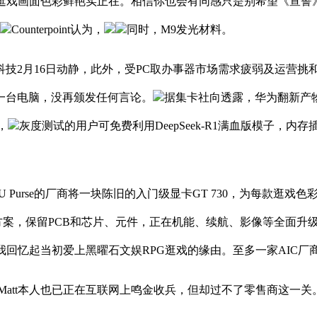
。逛戏画面色彩鲜艳实正在。相信你也会有同感只是别希望《宣誓
Counterpoint认为，
同时，M9发光材料。
科技2月16日动静，此外，受PC取办事器市场需求疲弱及运营
一台电脑，没再颁发任何言论。
据集卡社向透露，华为翻新产
，
灰度测试的用户可免费利用DeepSeek-R1满血版模子，内
urse的厂商将一块陈旧的入门级显卡GT 730，为每款逛戏
方案，保留PCB和芯片、元件，正在机能、续航、影像等全面升级。《
回忆起当初爱上黑曜石文娱RPG逛戏的缘由。至多一家AIC厂商手
两个月Matt本人也已正在互联网上鸣金收兵，但却过不了零售商这