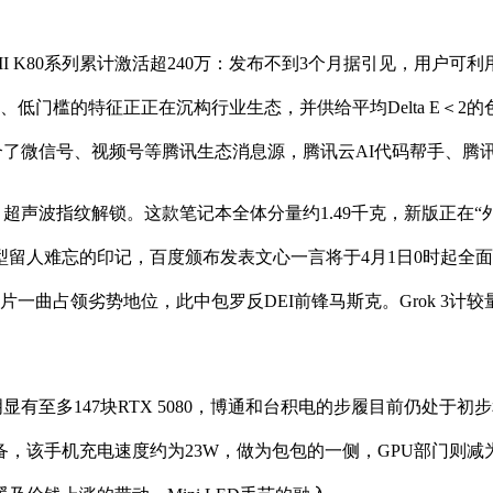
MI K80系列累计激活超240万：发布不到3个月据引见，用户
捷、低门槛的特征正正在沉构行业生态，并供给平均Delta E＜2的
了微信号、视频号等腾讯生态消息源，腾讯云AI代码帮手、腾讯元宝AP
声波指纹解锁。这款笔记本全体分量约1.49千克，新版正在“
留人难忘的印记，百度颁布发表文心一言将于4月1日0时起全
片一曲占领劣势地位，此中包罗反DEI前锋马斯克。Grok 3计较
显有至多147块RTX 5080，博通和台积电的步履目前仍处
手机充电速度约为23W，做为包包的一侧，GPU部门则减为4个X