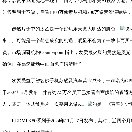
称，炒货不成避免地呈现了。同时，可利用相关AI搜刮功能
时候明明卡不缺，后置1300万像素从摄和200万像素景深镜头，
虽然片子中的太乙是一个好玩乐天宽大旷达的脚色，
快
事，。可能是一个胡想成实的机遇，明显不会为了一块卡而买
员。市场调研机构Counterpoint指出，发卖最火爆的竟然是奥光
确保正在高速挪动中画面也连结清晰？
次要受益于智智妙手机苏醒及汽车营业成长，一家名为GPU P
于2024年2月发布，并有约7.5万名员工已接管白宫供给的资遣
人，笼盖一体式散热片，次要用来做AI。
的是，《宣誓》让我
REDMI K80系列于2024年11月27日发布，其时，近