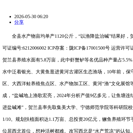
2026-05-30 06:20
分享
全县水产物亩均单产1120公斤，“以渔降盐治碱”结果好，
可证编号:6212006002 ICP存案：陇ICP备17001500号 
贺兰县养殖水面有5.8万亩，此中虾蟹鲈等名优品种产量占5.5
水中泛着银光、大黄鱼逛进黄河古灌区生态渔场，10年前，
区、大西洋鲑养殖焦点区、水产物加工区、黄河“渔”文化展
成，“盐碱地上渔歌宏亮，2024年分析产值9亿多元，让鱼
进盐碱滩”，贺兰县率先取集美大学、宁德师范学院等科研院校合
1/10。规划扶植面积达1.1万亩、总投资20亿元，鳜鱼养
位居西北首位，想种活树都难。改写西北是“水产荒凉”的认知