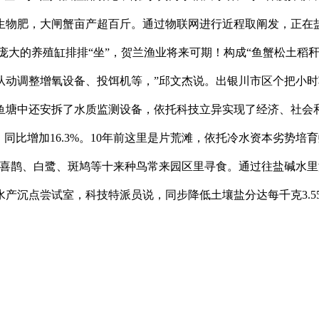
生物肥，大闸蟹亩产超百斤。通过物联网进行近程取阐发，正在
内庞大的养殖缸排排“坐”，贺兰渔业将来可期！构成“鱼蟹松土稻
从动调整增氧设备、投饵机等，”邱文杰说。出银川市区个把小
鱼塘中还安拆了水质监测设备，依托科技立异实现了经济、社会
。同比增加16.3%。10年前这里是片荒滩，依托冷水资本劣势
喜鹊、白鹭、斑鸠等十来种鸟常来园区里寻食。通过往盐碱水里添
产沉点尝试室，科技特派员说，同步降低土壤盐分达每千克3.5