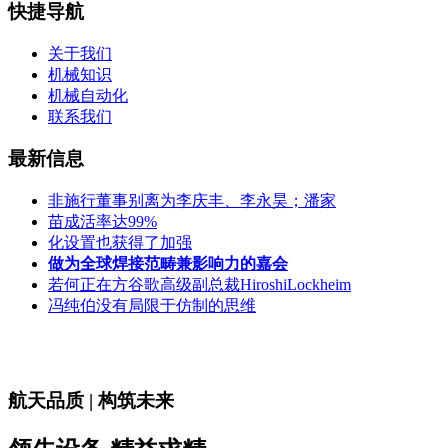
快捷导航
关于我们
机械知识
机械自动化
联系我们
最新信息
非施行董事别离为李庆丰、李永昊；潘家
苗成活率达99%
化设置也获得了加强
做为全球焊接范畴兼影响力的嘉会
若何正在方谷歌高级副总裁HiroshiLockheim
冯纯伯没有局限于仿制的思维
航天品质 | 构筑未来