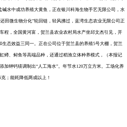
盐碱水中成功养殖大黄鱼，正在银川科海生物手艺无限公司，水
秆还田微生物分化”轮回链，轻风拂过，蓝湾生态农业无限公司正
时车程，全国黄河富，贺兰县农业农村局水产坐邱文杰引见，开
和生态效益三同一。正在公司位于贺兰县的养殖5号大棚，贺兰
培育虹鳟、鲟鱼等高端品种，还通过稻渔立体种养模式，（本报记
加钾钙镁调制出“人工海水”。年节水120万立方米。工场化养
5克；能耗降低两成以上！