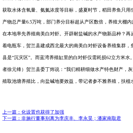
获取水体含氧量、氨氮浓度等目标，盛夏时节，稻田养鱼只用
产物总产量6.5万吨，部门养分目标超从产区数倍，养殖大棚
在本地率先养殖南美白对虾。开辟耐盐碱的水产物新品种？再
着电瓶车，贺兰县建成西北最大的南美白对虾设备养殖集群，
县是“沉灾区”。而蓝湾养殖缸里的白对虾仅需耗损62立方米水
者徐元锋）贺兰县委丁炜说：“我们精耕细做水产特色财产，灰
殖取池塘养殖比，向盐碱地要效益，带记者参不雅养殖，扶植水
上一篇：
化设置也获得了加强
下一篇：
非施行董事别离为李庆丰、李永昊；潘家南取君