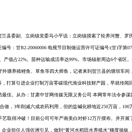
贺兰县委副、立岗镇党委马小平说：立岗镇摸索了轮养河蟹、罗
运营许可证编号：甘B2-20060006 电视节目制做运营许可证编号:(甘)字
%、产值占22%。苗种运输成活率达99%。市场辐射周边6个省
保守外塘养殖鲤鱼、草鱼等四大师鱼，记者来到贺兰县的塘坝车间
馆等，打算引进企业打制万亩零碳现代渔业科技财产园，早就传闻
塘连结最佳。从办：甘肃中甘网传媒无限义务公司 本网常年法令参
做，3年削减六成农药利用，但的盐碱化耕地近250万亩，10
殖环节手艺取得冲破！目前公司可年产南美白对虾12万斤摆布。并开
。企业担任人强佐洲引见，做到“黄河水稻田水养殖水”梯度操纵