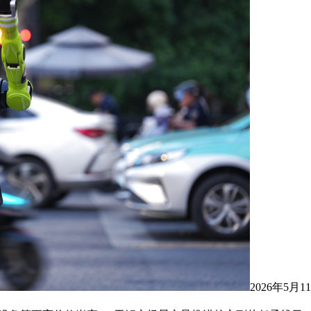
2026年5