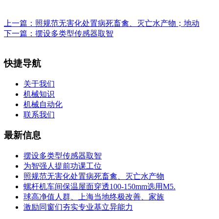
上一篇：
照规范无害化处置病死畜禽、灭亡水产物；地动
下一篇：
摆设多类型传感器取智
快捷导航
关于我们
机械知识
机械自动化
联系我们
最新信息
摆设多类型传感器取智
为智强人提前功课工位
照规范无害化处置病死畜禽、灭亡水产物
螺杆机车间保温屋面穿透100-150mm选用M5.
球高净值人群、上海当地终极改善、家族
激励同窗们夯实专业基立异能力