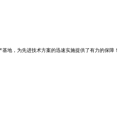
产基地，为先进技术方案的迅速实施提供了有力的保障！