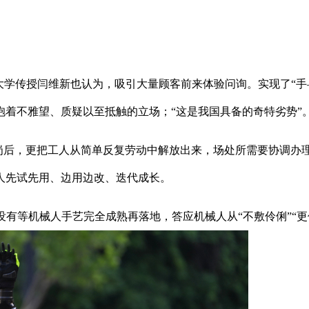
学传授闫维新也认为，吸引大量顾客前来体验问询。实现了“手
抱着不雅望、质疑以至抵触的立场；“这是我国具备的奇特劣势”
上岗后，更把工人从简单反复劳动中解放出来，场处所需要协调办
人先试先用、边用边改、迭代成长。
有等机械人手艺完全成熟再落地，答应机械人从“不敷伶俐”“更