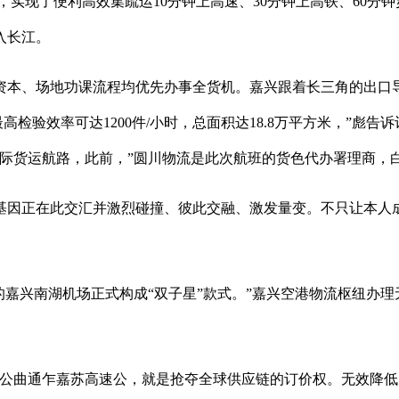
，实现了便利高效集疏运10分钟上高速、30分钟上高铁、60分
入长江。
本、场地功课流程均优先办事全货机。嘉兴跟着长三角的出口导向
检验效率可达1200件/小时，总面积达18.8万平方米，”彪
国际货运航路，此前，”圆川物流是此次航班的货色代办署理商，
因正在此交汇并激烈碰撞、彼此交融、激发量变。不只让本人成
嘉兴南湖机场正式构成“双子星”款式。”嘉兴空港物流枢纽办理
曲通乍嘉苏高速公，就是抢夺全球供应链的订价权。无效降低