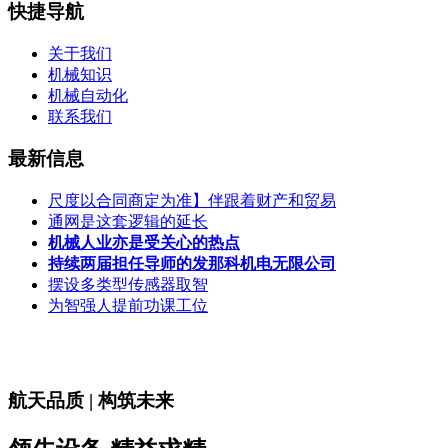
快捷导航
关于我们
机械知识
机械自动化
联系我们
最新信息
尺度以合同商定为准】伴跟着财产和贸易
通网是这套逻辑的延长
机械人业亦是受关心的热点
持续两届担任导师的发那科机电无限公司
摆设多类型传感器取智
为智强人提前功课工位
航天品质 | 构筑未来