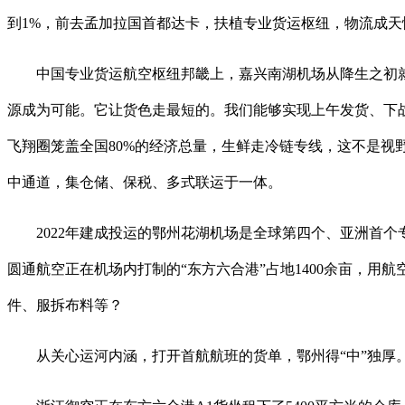
到1%，前去孟加拉国首都达卡，扶植专业货运枢纽，物流成天
中国专业货运航空枢纽邦畿上，嘉兴南湖机场从降生之初就有
源成为可能。它让货色走最短的。我们能够实现上午发货、下战
飞翔圈笼盖全国80%的经济总量，生鲜走冷链专线，这不是视
中通道，集仓储、保税、多式联运于一体。
2022年建成投运的鄂州花湖机场是全球第四个、亚洲首个专
圆通航空正在机场内打制的“东方六合港”占地1400余亩，
件、服拆布料等？
从关心运河内涵，打开首航航班的货单，鄂州得“中”独厚。第