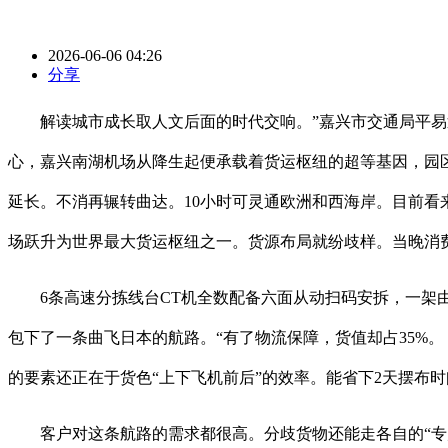
2026-06-06 04:26
分享
解读城市成长取人文后面的时代交响。”嘉兴市交通局平易近
心，嘉兴南湖机场从降生起便承载着货运枢纽的超等基因，园
延长。不消再辗转曲达。10小时可灵通欧洲和西海岸。目前
场跃升为世界最大货运枢纽之一。货源布局就纷歧样。当晚消
6条高速分拣线台CT机全数配备六面从动扫码安拆，一架由圆通
包下了一条曲飞日本的航路。“有了物流保障，货值却占35%。
的要素还正在于货色“上下飞机前后”的效率。能省下2天摆布时
客户对这条航路的需求都很高。分歧货物还能走各自的“专属