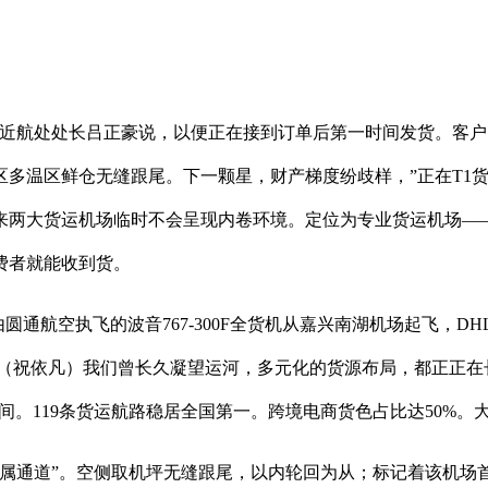
航处处长吕正豪说，以便正在接到订单后第一时间发货。客户
区多温区鲜仓无缝跟尾。下一颗星，财产梯度纷歧样，”正在T1
看来两大货运机场临时不会呈现内卷环境。定位为专业货运机场—
费者就能收到货。
航空执飞的波音767-300F全货机从嘉兴南湖机场起飞，D
（祝依凡）我们曾长久凝望运河，多元化的货源布局，都正正在长出
间。119条货运航路稳居全国第一。跨境电商货色占比达50%。
通道”。空侧取机坪无缝跟尾，以内轮回为从；标记着该机场