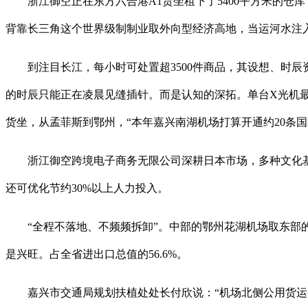
浙江御空正在东方六合港A1货坐租下了5400平方米的仓库
背靠长三角这个世界级制制业取外向型经济高地，当运河水注
到注目长江，每小时可处置超3500件商品，其设想、时辰资
的时辰只能正在凌晨见缝插针。而是认知的深拓。单台X光机最高
货坐，从孟菲斯到鄂州，“本年嘉兴南湖机场打算开通约20条
浙江御空跨境电子商务无限公司深耕日本市场，多种文化基
还可优化节约30%以上人力投入。
“全程不落地、不频频拆卸”。中部的鄂州花湖机场取东部的
是兴旺。占全省进出口总值的56.6%。
嘉兴市交通局规划扶植处处长付欣说：“机场北侧公用货运公