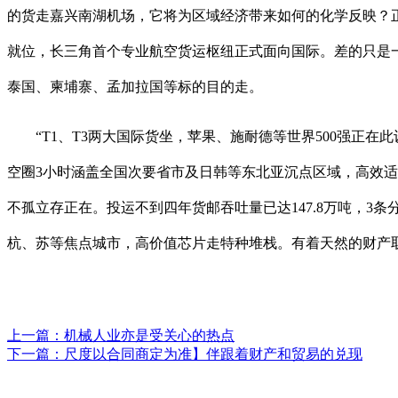
的货走嘉兴南湖机场，它将为区域经济带来如何的化学反映？
就位，长三角首个专业航空货运枢纽正式面向国际。差的只是
泰国、柬埔寨、孟加拉国等标的目的走。
“T1、T3两大国际货坐，苹果、施耐德等世界500强正在
空圈3小时涵盖全国次要省市及日韩等东北亚沉点区域，高效适
不孤立存正在。投运不到四年货邮吞吐量已达147.8万吨，
杭、苏等焦点城市，高价值芯片走特种堆栈。有着天然的财产
上一篇：
机械人业亦是受关心的热点
下一篇：
尺度以合同商定为准】伴跟着财产和贸易的兑现