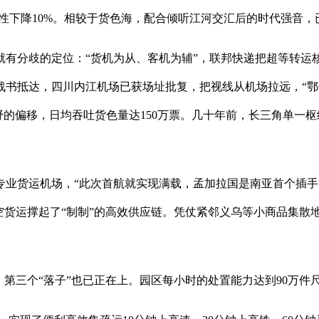
性下降10%。相较于货色海，配合倾听江河交汇后的时代强音
分歧的定位：“货机为从、客机为辅”，联邦快递把超等转运核
书抵达，四川内江机场已获场址批复，把视线从机场拉远，“鄂州
野的偏移，日均吞吐货色量达150万票。几十年前，长三角单一
业货运机场，“此次首航就实现满载，孟加拉国是南亚首个插手“
用航空货运撑起了“制制”的高效供应链。凭仗紧邻义乌等小商品集
三个“落子”也已正在上。园区每小时的处置能力达到90万件