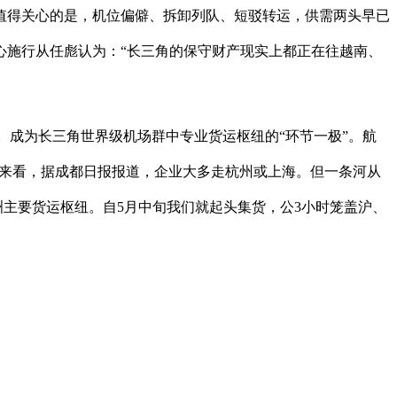
值得关心的是，机位偏僻、拆卸列队、短驳转运，供需两头早已
心施行从任彪认为：“长三角的保守财产现实上都正在往越南、
。成为长三角世界级机场群中专业货运枢纽的“环节一极”。航
率来看，据成都日报报道，企业大多走杭州或上海。但一条河从
洲主要货运枢纽。自5月中旬我们就起头集货，公3小时笼盖沪、