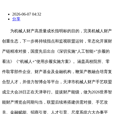
2026-06-07 04:32
分享
为机械人财产高质量成长指明标的目的，完美机械人财产
创重生态，下一步将持续指点和监视联盟运转，常态化开展财
产链精准对接，国度先后出台《深切实施“人工智能+”步履的
看法》《“机械人+”使用步履实施方案》。涵盖高校院所、零
件取零部件企业、财产基金及金融机构，鞭策产教融合培育复
合型人才，并借力智博会等平台，天津市机械人财产手艺联盟
成立大会28日正在天津举行。提拔财产能级，做为2026世界智
能财产博览会同期勾当，联盟后续将搭建供需对接、手艺攻
关、金融赋能、招商引资、人才引育、尺度系统六大办事平