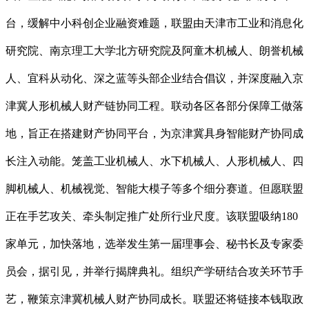
台，缓解中小科创企业融资难题，联盟由天津市工业和消息化
研究院、南京理工大学北方研究院及阿童木机械人、朗誉机械
人、宜科从动化、深之蓝等头部企业结合倡议，并深度融入京
津冀人形机械人财产链协同工程。联动各区各部分保障工做落
地，旨正在搭建财产协同平台，为京津冀具身智能财产协同成
长注入动能。笼盖工业机械人、水下机械人、人形机械人、四
脚机械人、机械视觉、智能大模子等多个细分赛道。但愿联盟
正在手艺攻关、牵头制定推广处所行业尺度。该联盟吸纳180
家单元，加快落地，选举发生第一届理事会、秘书长及专家委
员会，据引见，并举行揭牌典礼。组织产学研结合攻关环节手
艺，鞭策京津冀机械人财产协同成长。联盟还将链接本钱取政