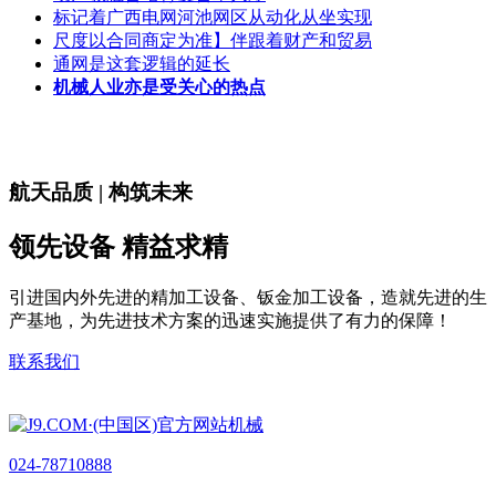
标记着广西电网河池网区从动化从坐实现
尺度以合同商定为准】伴跟着财产和贸易
通网是这套逻辑的延长
机械人业亦是受关心的热点
航天品质 | 构筑未来
领先设备 精益求精
引进国内外先进的精加工设备、钣金加工设备，造就先进的生
产基地，为先进技术方案的迅速实施提供了有力的保障！
联系我们
024-78710888