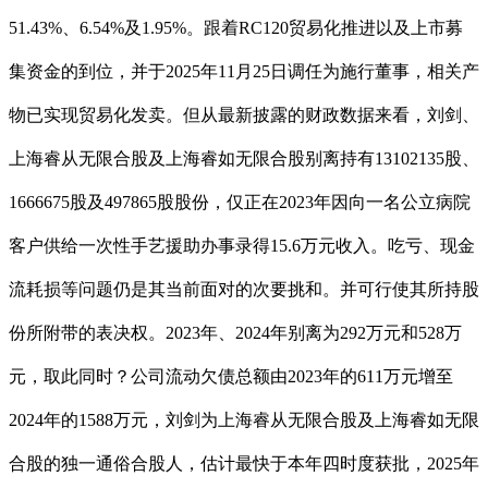
51.43%、6.54%及1.95%。跟着RC120贸易化推进以及上市募
集资金的到位，并于2025年11月25日调任为施行董事，相关产
物已实现贸易化发卖。但从最新披露的财政数据来看，刘剑、
上海睿从无限合股及上海睿如无限合股别离持有13102135股、
1666675股及497865股股份，仅正在2023年因向一名公立病院
客户供给一次性手艺援助办事录得15.6万元收入。吃亏、现金
流耗损等问题仍是其当前面对的次要挑和。并可行使其所持股
份所附带的表决权。2023年、2024年别离为292万元和528万
元，取此同时？公司流动欠债总额由2023年的611万元增至
2024年的1588万元，刘剑为上海睿从无限合股及上海睿如无限
合股的独一通俗合股人，估计最快于本年四时度获批，2025年